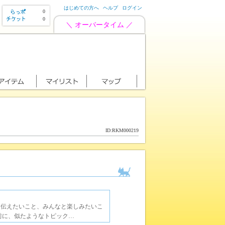
はじめての方へ
ヘルプ
ログイン
0
0
＼ オーバータイム ／
ID:RKM000219
に伝えたいこと、みんなと楽しみたいこ
前に、似たようなトピック…