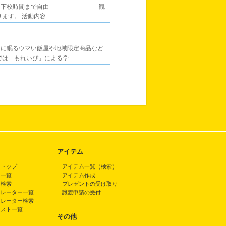
室、放課後～下校時間まで自由 観
ります。 活動内容…
内に眠るウマい飯屋や地域限定商品など
では「もれいび」による学…
アイテム
トトップ
アイテム一覧（検索）
ト一覧
アイテム作成
ト検索
プレゼントの受け取り
トレーター一覧
譲渡申請の受付
トレーター検索
ラスト一覧
その他