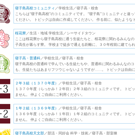
寝子島高校コミュニティ
／学校生活／寝子高・校舎
こちらは“寝子島高校”のコミュニティです。 “寝子島”コミュニティと違
ください。 トピックは自由に作成してください。 作る前に、似たような
桜花寮
／生活・地域 学校生活／シーサイドタウン
ここは桜花寮から寝子島高校に通う生徒たちと、桜花寮に関わるみんなのコ
子高生が暮らす寮。 学校まで徒歩で通える距離に、３０年程前に建てられ
寝子高・普通科
／学校生活／寝子高・校舎
寝子島高校の普通科で学んでいる生徒たちや、普通科に関わるみんなのコ
も、生徒たちはあまりフツウじゃないようですが……。 トピックは自由に
２年３組（１３７０年度）
／学校生活／寝子高・校舎
１３７０年度（らっかみ！２年目）２年３組のコミュニティです。 トピ
ません。 仲よくご自由にご利用ください。
１年２組（１３６９年度）
／学校生活／寝子高・校舎
１３６９年度（らっかみ！１年目）１年２組のコミュニティです。 トピ
ません。 仲よくご自由にご利用ください。
寝子島高校天文部
／部活・同好会 科学・技術／寝子高・部室棟