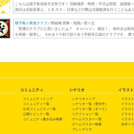
こちらは寝子島高校天文部です！ 活動場所・時間：平日は部
測日は北校舎屋上、１８:００～ 日食などの際は太陽観測を行うこともあ
寝子島☆美食クラブ
／闇組織 冒険・戦闘／星ヶ丘
「普通のクラブだと思いましたぁ？ キャハハハ、残念！」 表向きは島
を発掘・探求し、 それをドヤ顔で語り合う学校非公認のクラブです。 裏
コミュニティ
シナリオ
イラスト
コミュニティトップ
シナリオトップ
イラス
コミュニティ一覧
シナリオ一覧（受付中）
イラス
公式コミュニティ一覧
シナリオ一覧（すべて）
イラス
公開トピック一覧
リアクション一覧
イラス
コミュニティ書き込み検索
ゲームマスター一覧
イラス
ゲームマスター検索
自作イ
プレシナリオ