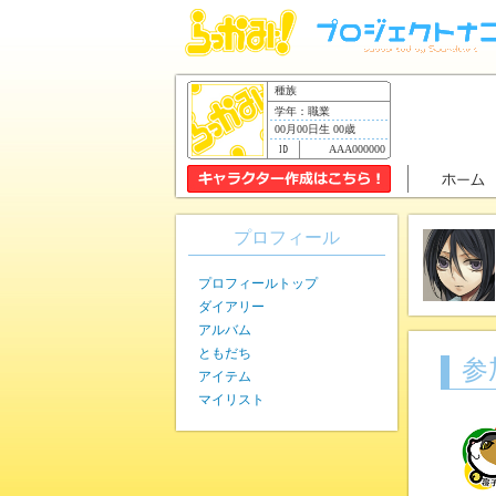
種族
学年：職業
00月00日生 00歳
AAA000000
プロフィール
プロフィールトップ
ダイアリー
アルバム
ともだち
参
アイテム
マイリスト