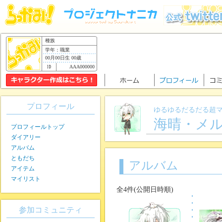
種族
学年：職業
00月00日生 00歳
AAA000000
プロフィール
ゆるゆるだるだる超
海晴・メ
プロフィールトップ
ダイアリー
アルバム
ともだち
アルバム
アイテム
マイリスト
全4件(公開日時順)
参加コミュニティ