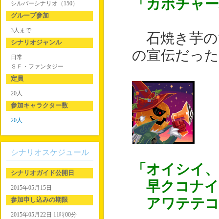
「カボチャー
シルバーシナリオ（150）
グループ参加
3人まで
石焼き芋の
シナリオジャンル
の宣伝だった
日常
ＳＦ・ファンタジー
定員
20人
参加キャラクター数
20人
シナリオスケジュール
「オイシイ
シナリオガイド公開日
早クコナイ
2015年05月15日
参加申し込みの期限
アワテテコ
2015年05月22日 11時00分