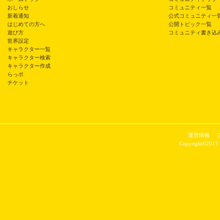
おしらせ
コミュニティ一覧
新着通知
公式コミュニティ一
はじめての方へ
公開トピック一覧
遊び方
コミュニティ書き込
世界設定
キャラクター一覧
キャラクター検索
キャラクター作成
らっポ
チケット
運営情報
Copyright©2011 P