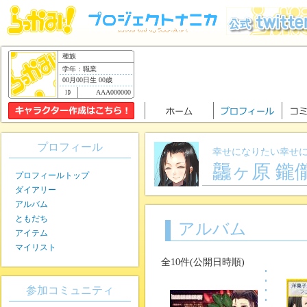
種族
学年：職業
00月00日生 00歳
AAA000000
プロフィール
幸せになりたい幸せ
龘ヶ原 鑨
プロフィールトップ
ダイアリー
アルバム
ともだち
アルバム
アイテム
マイリスト
全10件(公開日時順)
参加コミュニティ