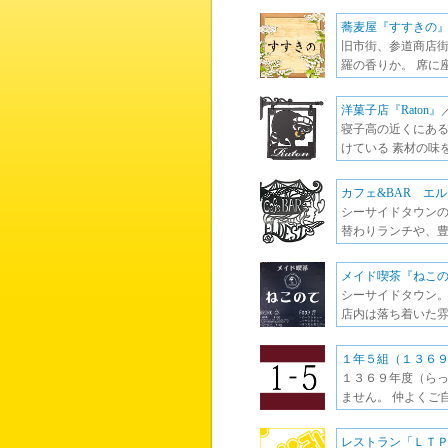
蕎麦屋『すすきの
旧市街、参道商店街
羅の香りか。 席に
洋菓子店『Raton』
寝子高の近くにある洋菓
けている 素材の味
カフェ&BAR エ
シーサイドタウンの
替わりランチや、豊
メイド喫茶『ねこ
シーサイドタウン
店内は落ち着いた雰
１年５組（１３６
１３６９年度（らっ
ません。 仲よくご
レストラン「ＬＴ