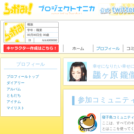
種族
学年：職業
00月00日生 00歳
AAA000000
プロフィール
幸せになりたい幸せ
龘ヶ原 鑨
プロフィールトップ
ダイアリー
アルバム
ともだち
参加コミュニテ
アイテム
マイリスト
寝子島コミュニテ
ここは、すべてのキ
とはここを使ってく