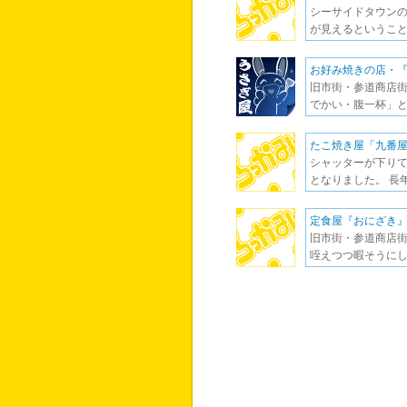
シーサイドタウンの
が見えるということ
お好み焼きの店・
旧市街・参道商店街
でかい・腹一杯」と
たこ焼き屋「九番
シャッターが下りて
となりました。 長
定食屋『おにざき
旧市街・参道商店街
咥えつつ暇そうに