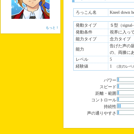
@ousaka_kai
ろっこん名
Kneel down h
発動タイプ
Ｓ型（signa
もっと！
発動条件
視界に入っ
能力タイプ
念力タイプ
告げた声の
能力
の、両膝に
レベル
5
経験値
1
（次のレベ
パワー
スピード
距離・範囲
コントロール
持続性
声の通りやすさ