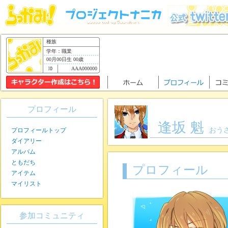
種族
学年：職業
00月00日生 00歳
AAA000000
プロフィール
逢坂 魁
おう
プロフィールトップ
ダイアリー
アルバム
ともだち
プロフィール
アイテム
マイリスト
参加コミュニティ