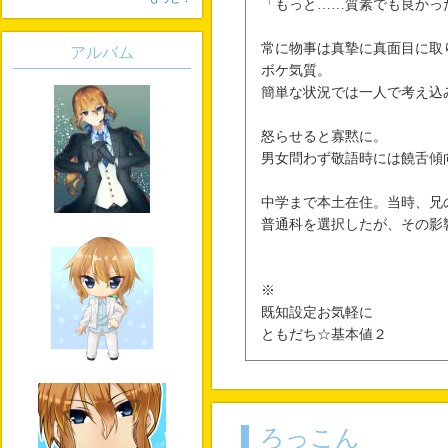
「もっと……質素でも良かっ
常に物事は真摯に真面目に取
アルバム
ボケ気質。
簡単な状況では一人で考え込
怒らせると寡黙に。
男女問わず敬語時には饒舌傾
中学まで本土在住。当時、兄
普通科を選択したが、その影
※
既知設定お気軽に
ともだち☆基本値２
ろっこん