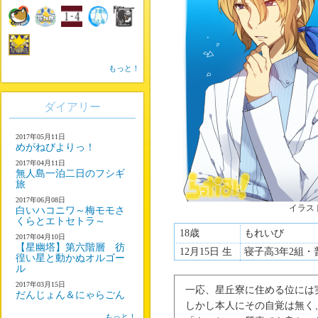
もっと！
ダイアリー
2017年05月11日
めがねびよりっ！
2017年04月11日
無人島一泊二日のフシギ
旅
2017年06月08日
イラス
白いハコニワ～梅モモさ
くらとエトセトラ～
18歳
もれいび
2017年04月10日
【星幽塔】第六階層 彷
12月15日 生
寝子高3年2組・
徨い星と動かぬオルゴー
ル
2017年03月15日
一応、星丘寮に住める位には
だんじょん＆にゃらごん
しかし本人にその自覚は無く
もっと！