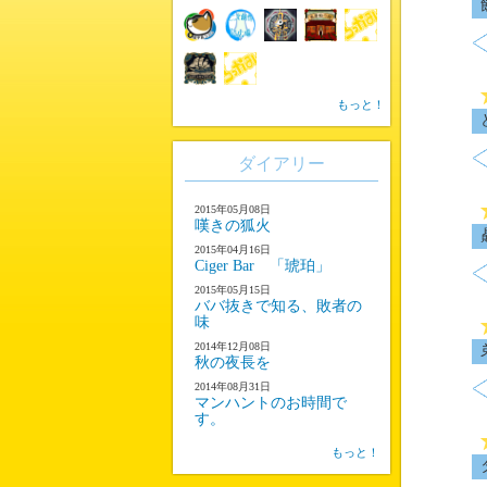
もっと！
ダイアリー
2015年05月08日
嘆きの狐火
2015年04月16日
Ciger Bar 「琥珀」
2015年05月15日
ババ抜きで知る、敗者の
味
2014年12月08日
秋の夜長を
2014年08月31日
マンハントのお時間で
す。
もっと！