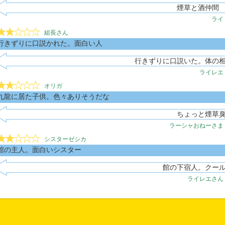
煙草と酒仲間
ライ
組長さん
行きずりに口説かれた。面白い人
行きずりに口説いた。体の
ライレエ
オリガ
九龍に居た子供。色々ありそうだな
ちょっと煙草
ラーシャおねーさま
シスターゼシカ
館の主人。面白いシスター
館の下宿人。クー
ライレエさん