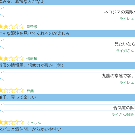
飲み友。豪快な人だなぁ
ネコジマの素敵
ライレエ
皇帝殿
どんな混沌を見せてくれるのか楽しみ
見たいな
ライ姐さん
情報屋
贔屓の情報屋。想像力が豊か（笑）
九龍の常連で客
ライレエ
神無
弟子。弄って楽しい
合気道の師
ライさん/師匠
さっちん
タバコと酒仲間。からかいやすい