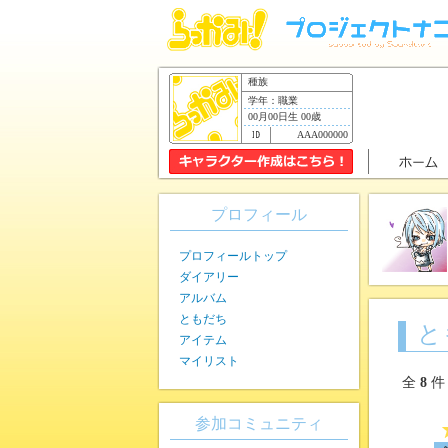
種族
学年：職業
00月00日生 00歳
AAA000000
プロフィール
プロフィールトップ
ダイアリー
アルバム
ともだち
と
アイテム
マイリスト
全
8
件
参加コミュニティ