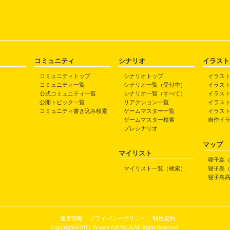
コミュニティ
シナリオ
イラスト
コミュニティトップ
シナリオトップ
イラス
コミュニティ一覧
シナリオ一覧（受付中）
イラス
公式コミュニティ一覧
シナリオ一覧（すべて）
イラス
公開トピック一覧
リアクション一覧
イラス
コミュニティ書き込み検索
ゲームマスター一覧
イラス
ゲームマスター検索
自作イ
プレシナリオ
マップ
マイリスト
寝子島
マイリスト一覧（検索）
寝子島
寝子島
運営情報
プライバシーポリシー
利用規約
Copyright©2011 Project NANICA All Right Reserved.