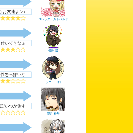
なお友達よン♪
ロレッタ・ガトパルド
ら付いてきなぁ
骨削 瓢
。性悪っぽいな
ジニー・劉
匠/いつか倒す
望月 神無