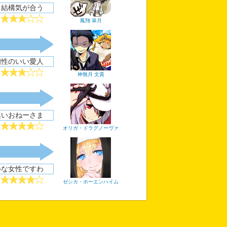
 結構気が合う
鳳翔 皐月
相性のいい愛人
神無月 文貴
臭いおねーさま
オリガ・ドラグノーヴァ
ルな女性ですわ
ゼシカ・ホーエンハイム