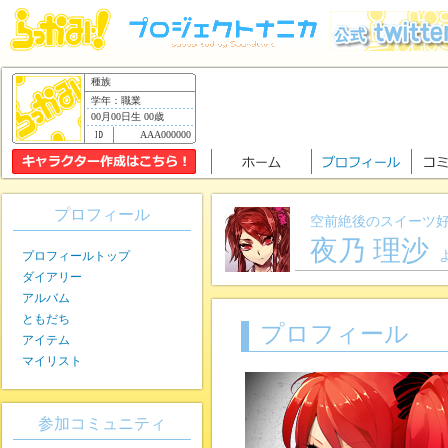
種族
学年：職業
00月00日生 00歳
AAA000000
プロフィール
空前絶後のスイーツ
夜乃 理沙
プロフィールトップ
ダイアリー
アルバム
ともだち
プロフィール
アイテム
マイリスト
参加コミュニティ