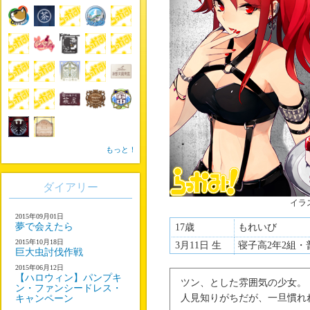
もっと！
ダイアリー
イラ
2015年09月01日
夢で会えたら
17歳
もれいび
2015年10月18日
3月11日 生
寝子高2年2組・
巨大虫討伐作戦
2015年06月12日
【ハロウィン】パンプキ
ツン、とした雰囲気の少女。
ン・ファンシードレス・
人見知りがちだが、一旦慣れ
キャンペーン