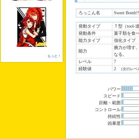
ろっこん名
Sweet Bomb!!
発動タイプ
Ｔ型（tool
発動条件
菓子類を食
能力タイプ
強化タイプ
腕力が増す
能力
なる。
もっと！
レベル
7
経験値
2
（次のレベ
パワー
スピード
距離・範囲
コントロール
持続性
凶暴度