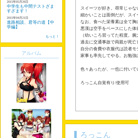
2015年05月26日
中学生も中間テストざま
スイーツが好き。尋常じゃな
すざます！
細かいことは面倒だが、スイ
2015年04月21日
なお、食べた栄養素は全て胸
進路相談、君等の道【中
学編】
悪漢は空手をベースにした体
（幼いころ習ってた程度。腕
もっと！
過去に交通事故で両親が死亡
自分の食費や衣服代は読者モ
アルバム
家事も率先してやる。お勉強
色々あったが、一也に付いて
ろっこん自覚有り/使用可
ろっこん