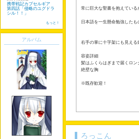
携帯戦記カプセルギア
常に巨大な聖書を抱えている
第四話「侵略のユグドラ
シル！！」
日本語を一生懸命勉強したも
もっと！
アルバム
右手の掌に十字架にも見える
容姿詳細
髪はふくらはぎまで届くロン
絶壁な胸
※既存歓迎！
ろっこん