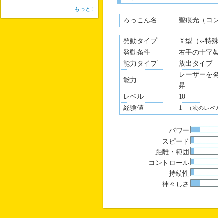
もっと！
ろっこん名
聖痕光（コ
発動タイプ
Ｘ型（x-特
発動条件
右手の十字
能力タイプ
放出タイプ
レーザーを
能力
昇
レベル
10
経験値
1
（次のレベ
パワー
スピード
距離・範囲
コントロール
持続性
神々しさ