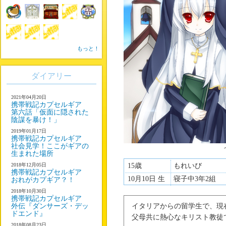
もっと！
ダイアリー
2021年04月20日
携帯戦記カプセルギア
第六話「仮面に隠された
陰謀を暴け！」
2019年01月17日
携帯戦記カプセルギア
社会見学！ここがギアの
生まれた場所
2018年12月05日
15歳
もれいび
携帯戦記カプセルギア
10月10日 生
寝子中3年2組
おれがカプギア？！
2018年10月30日
携帯戦記カプセルギア
外伝『ダンサーズ・デッ
イタリアからの留学生で、現
ドエンド』
父母共に熱心なキリスト教徒
2018年08月23日