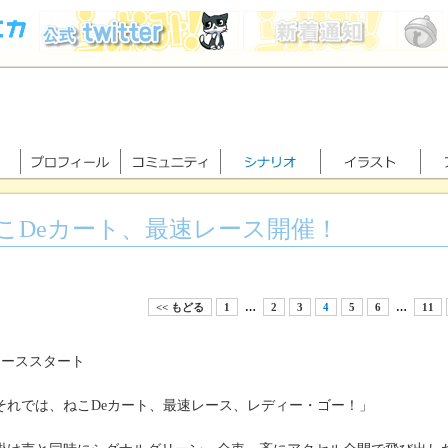
こDeカート、最速レース開催！
<< もどる
1
…
2
3
4
5
6
…
11
レーススタート
それでは、ねこDeカート、最速レース、レディー・ゴー！」