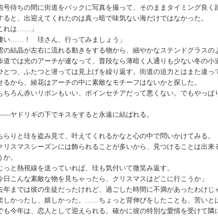
号待ちの間に街道をバックに写真を撮って、そのままタイミング良く
ると、出迎えてくれたのは真っ暗で味気ない海だけではなかった。
これは……」
凄い……！ 珪さん、行ってみましょう」
の結晶が左右に流れる動きをする物から、細やかなステンドグラスの
歩道では光のアーチが連なって、普段なら薄暗く人通りも少ない冬の小
とつ、ふたつと潜っては見上げを繰り返す。街道の迫力とはまた違っ
せるから、綾花はアーチの中に素敵なモチーフはないかと探した。
ちろん赤いリボンもいい、ポインセチアだって悪くない。でもやっぱ
―ヤドリギの下でキスをすると永遠に結ばれる。
らりと珪を盗み見て、叶えてくれるかなと心の中で問いかけてみる。
リスマスシーズンには飾られることが多いから、見つけることは出来
うか。
っと熱視線を送っていれば、珪も気付いて微笑み返す。
今日こんな素敵な物を見ちゃったら、クリスマスはどこに行こうか」
年までは彼の生徒だったけれど、過ごした時間に不満があったわけじ
しかったし、嬉しかった。……ちょっと背伸びをしたことも、苦いと
も今年は、恋人として迎えられる。確かに彼の特別な愛情を受けて隣