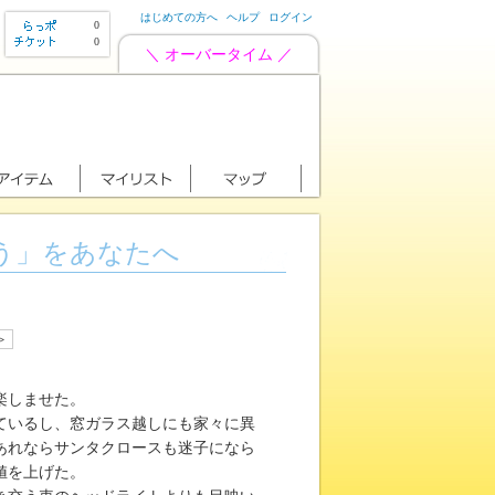
はじめての方へ
ヘルプ
ログイン
0
0
＼ オーバータイム ／
う」をあなたへ
>
楽しませた。
ているし、窓ガラス越しにも家々に異
あれならサンタクロースも迷子になら
値を上げた。