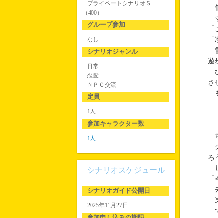
プライベートシナリオＳ
信
（400）
す
グループ参加
「
なし
「
雪
シナリオジャンル
遊
日常
ひ
恋愛
さ
ＮＰＣ交流
も
定員
1人
―
参加キャラクター数
ち
1人
ク
ろ
じ
シナリオスケジュール
「
去
シナリオガイド公開日
楽
2025年11月27日
で
参加申し込みの期限