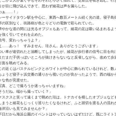
こか２人が繋ぐ手もそわそわと小さく揺れて、交差点を覗き込む。行
りが目に飛び込んできて、思わず綾花は声を漏らした。
わぁ……！」
ーサイドタウン駅を中心に、東西へ数百メートル続く光の道。寝子島
帯の区別なく、街路樹が色とりどりの電飾で彩られていた。
やかな道の間には光るオブジェもあって、綾花の足は吸い込まれるよ
を強く引いてそれを止めた。
信号、変わっちゃうよ？」
え……あっ！ すみません、珪さん。ありがとうございます」
い車が途切れたと油断してしまったが、綾花が歩行者の信号に目を向
だまだ子供っぽいところが抜けきらないなと反省しながら、改めて歩
方面を眺めてみる。
の近くはパステルピンクとホワイトが中心に飾られているけれど、数
ょうど寝子ヶ浜交番の通りから覗いたのが良かったようで、西の端か
々な色が見渡せた。
写真、どこで撮ろうか迷っちゃいますね」
そうだね。端から撮っていく？」
スクスと笑って遠くまで眺めた珪は、トナカイを模したオブジェなど
しまうと綾花もじっくり巡りたくなるけれど、ふと踏切を渡る人の流れ
海岸沿いも見てみませんか？」
日だから海浜公園のイベントはやっていないはずだけど、既にライト