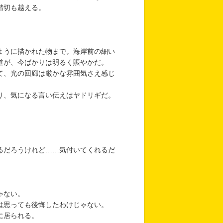
踏切も越える。
ように描かれた物まで。海岸前の細い
道が、今ばかりは明るく賑やかだ。
て、光の回廊は厳かな雰囲気さえ感じ
り、気になる言い伝えはヤドリギだ。
るだろうけれど……気付いてくれるだ
ゃない。
は思っても後悔したわけじゃない。
に居られる。