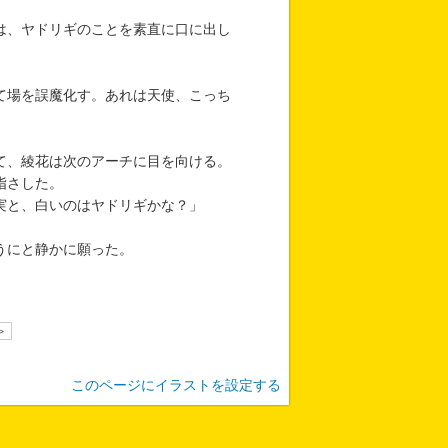
は、ヤドリギのことを素直に口に出し
て場を誤魔化す。あれは天使、こっち
て、綾花は次のアーチに目を向ける。
指さした。
実と、白いのはヤドリギかな？」
うにと静かに願った。
>
このページにイラストを設定する