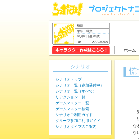
種族
学年：職業
00月00日生 00歳
AAA000000
シナリオ
慌
シナリオトップ
シナリオ一覧（参加受付中）
シナリオ一覧（すべて）
リアクション一覧
ゲームマスター一覧
ゲームマスター検索
繁
シナリオご利用ガイド
思
グループ参加ご利用ガイド
な
シナリオタイプのご案内
な