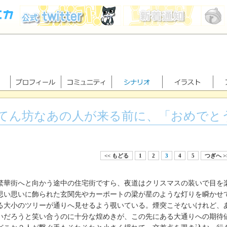
てん坊なあの人が来る前に、「おめでと
<< もどる
1
2
3
4
5
つぎへ >
華街へと向かう途中の住宅街ですら、夜道はクリスマスの装いで目を
い思いに飾られた玄関先やカーポートの梁が星のような灯りを瞬かせ
る大小のツリーが通りへ見せるよう覗いている。煙突こそないけれど、
いだろうと笑い合うのに十分な煌めきが、この先にある大通りへの期待