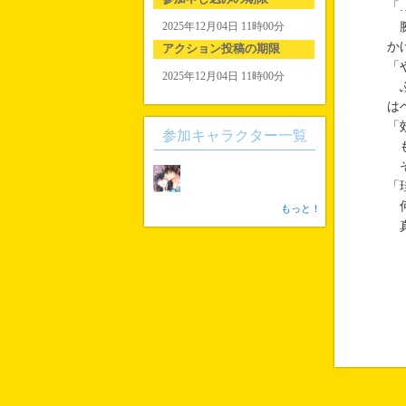
「
2025年12月04日 11時00分
腕
か
アクション投稿の期限
「
2025年12月04日 11時00分
ふ
は
「
参加キャラクター一覧
も
そ
「
何
もっと！
真