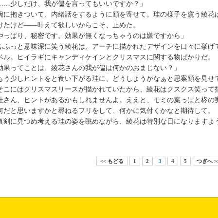
……少しだけ、我が儘を言ってもいいですか？」
に抱きついて、内緒話をするように顔を寄せて。珪の様子を窺う綾花
けたけど――叶えて欲しいからこそ、止めた。
やっぱり、秘密です。効果が無くなっちゃうのは嫌ですから」
ふっと意味深に笑う綾花は、アーチに描かれたデザインを口々に挙げ
ベル。ヒイラギにキャンディケインとクリスマスに関する物ばかりだ。
効果ってことは、綾花さんの我が儘は何かのおまじない？」
う少しヒントをと食い下がる珪に、どうしようかなぁと思案顔を見せ
こにはクリスマスリースが描かれていたから、綾花はクスクス笑って
珪さん、ヒントがあるかもしれませんよ。ええと、モミの葉っぱと柊の
だと思いますかと尋ねるフリをして、何かに気付くかなと期待して。
剣に見つめ考える珪の姿を眺めながら、綾花は特別な日になりますよ
<< もどる
1
2
3
4
5
つぎへ >