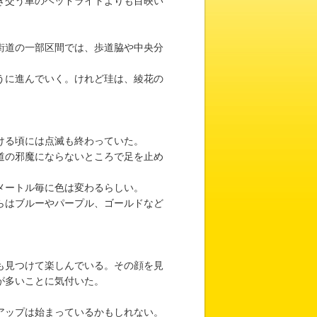
き交う車のヘッドライトよりも目映い
街道の一部区間では、歩道脇や中央分
うに進んでいく。けれど珪は、綾花の
ける頃には点滅も終わっていた。
道の邪魔にならないところで足を止め
メートル毎に色は変わるらしい。
らはブルーやパープル、ゴールドなど
も見つけて楽しんでいる。その顔を見
が多いことに気付いた。
アップは始まっているかもしれない。