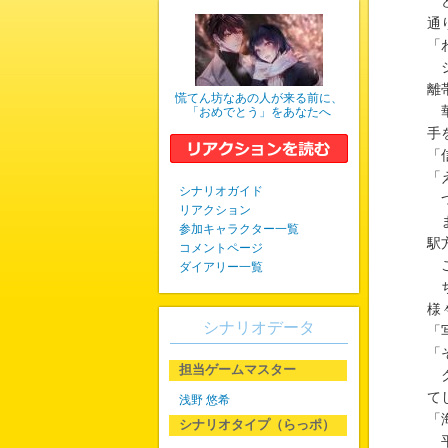
ど
通
「
シ
離
慌てん坊なあの人が来る前に、
華
「おめでとう」をあなたへ
手
「
「
シナリオガイド
つ
リアクション
ま
参加キャラクター一覧
駅
コメントページ
こ
ダイアリー一覧
ち
様
シナリオデータ
「
「
担当ゲームマスター
ク
て
浅野 悠希
「
シナリオタイプ（らっポ）
平