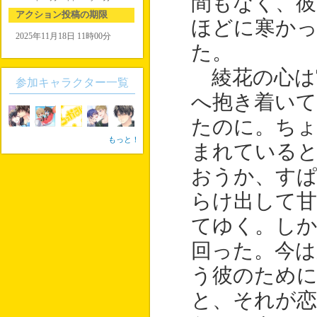
間もなく、
アクション投稿の期限
ほどに寒か
2025年11月18日 11時00分
た。
綾花の心は
参加キャラクター一覧
へ抱き着い
たのに。ち
もっと！
まれている
おうか、すぱ
らけ出して
てゆく。しか
回った。今は
う彼のために
と、それが