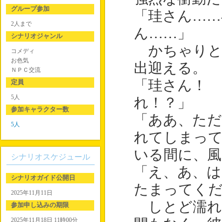
グループ参加
「珪さん……
2人まで
ん……」
シナリオジャンル
かちゃりと
コメディ
お色気
出迎える。
ＮＰＣ交流
「珪さん！
定員
5人
れ！？」
参加キャラクター数
「ああ、ただ
5人
れてしまっ
いる間に、
シナリオスケジュール
「え、あ、
シナリオガイド公開日
たまってく
2025年11月11日
しとど濡れ
参加申し込みの期限
2025年11月18日 11時00分