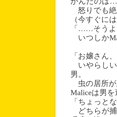
かんだのは
怒りでも絶
（今すぐには
「……そうよ
いつしかMa
「お嬢さん、
いやらしい視
男。
虫の居所が
Malice
「ちょっと
どちらが捕