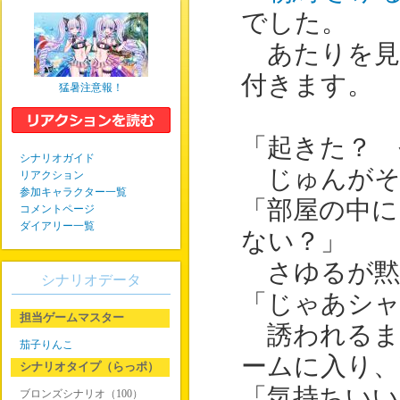
でした。
あたりを見
付きます。
猛暑注意報！
「起きた？ 
シナリオガイド
じゅんがそ
リアクション
参加キャラクター一覧
「部屋の中に
コメントページ
ダイアリー一覧
ない？」
さゆるが黙
シナリオデータ
「じゃあシャ
担当ゲームマスター
誘われるま
茄子りんこ
ームに入り、
シナリオタイプ（らっポ）
「気持ちいい
ブロンズシナリオ（100）