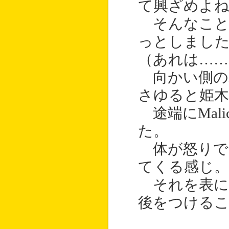
て興ざめよ
そんなことを
っとしまし
（あれは……
向かい側の
さゆると姫
途端にMal
た。
体が怒りで
てくる感じ。
それを表に出
後をつける