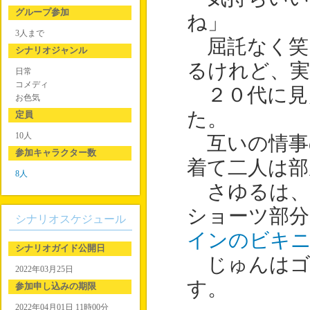
グループ参加
ね」
3人まで
屈託なく笑
シナリオジャンル
るけれど、実
日常
コメディ
２０代に見
お色気
た。
定員
10人
互いの情事
参加キャラクター数
着て二人は部
8人
さゆるは、
ショーツ部
シナリオスケジュール
インのビキ
シナリオガイド公開日
じゅんはゴ
2022年03月25日
す。
参加申し込みの期限
2022年04月01日 11時00分