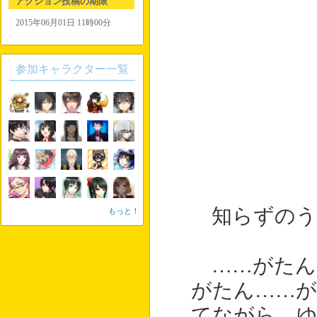
アクション投稿の期限
2015年06月01日 11時00分
参加キャラクター一覧
知らずのう
もっと！
……がたん
がたん……が
てながら、