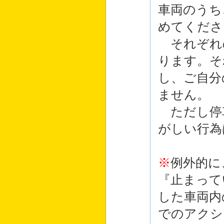
車両のうち
めてくださ
それぞれ
ります。そ
し、ご自分
ません。
ただし停
がしい行為
※
例外的に
『止まって
した車両内
でのアクシ