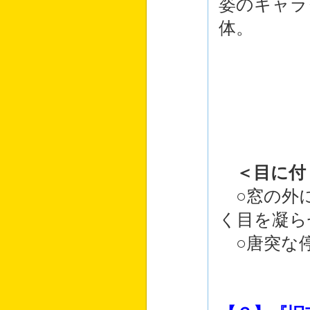
姿のキャラ
体。
＜目に付
○窓の外に
く目を凝ら
○唐突な停