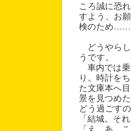
ころ誠に恐
すよう、お願
検のため……
どうやらし
うです。
車内では乗
り。時計をち
た文庫本へ目
景を見つめた
どう過ごす
「結城。それ
「え、あ、こ