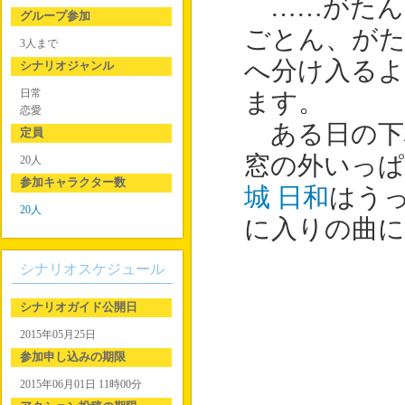
……がたん
グループ参加
ごとん、がた
3人まで
へ分け入るよ
シナリオジャンル
日常
ます。
恋愛
ある日の下
定員
窓の外いっ
20人
参加キャラクター数
城 日和
はう
20人
に入りの曲に
シナリオスケジュール
シナリオガイド公開日
2015年05月25日
参加申し込みの期限
2015年06月01日 11時00分