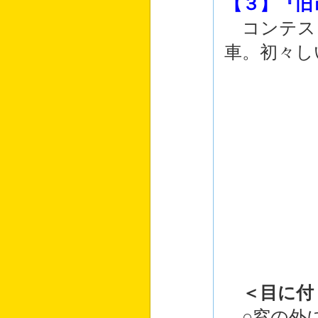
【３】『旧
コンテス
車。初々し
＜目に付
○窓の外に