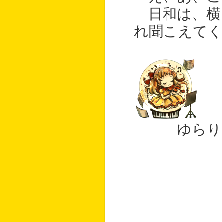
日和は、横
れ聞こえてく
ゆらり