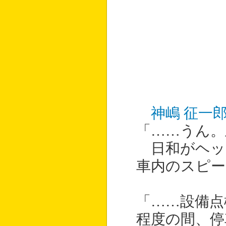
神嶋 征一
「……うん。
日和がヘッ
車内のスピー
「……設備点
程度の間、停