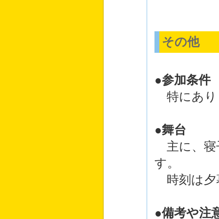
その他
●参加条件
特にあり
●舞台
主に、寝
す。
時刻は夕
●備考や注