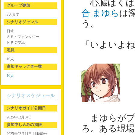
心臓ばくば
グループ参加
合 まゆら
は
3人まで
う。
シナリオジャンル
日常
ＳＦ・ファンタジー
「いよいよね
ＮＰＣ交流
定員
10人
参加キャラクター数
10人
シナリオスケジュール
シナリオガイド公開日
まゆらがプ
2025年02月04日
参加申し込みの期限
ろ。ある現
2025年02月11日 11時00分