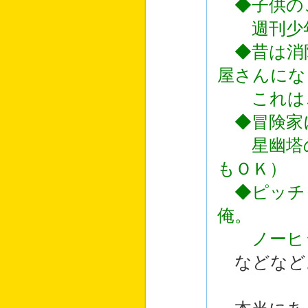
◆子供の
週刊少年
◆昔は消
屋さんにな
これはこ
◆冒険家
星幽塔の
もＯＫ）
◆ピッチ
俺。
ノーヒッ
などなど