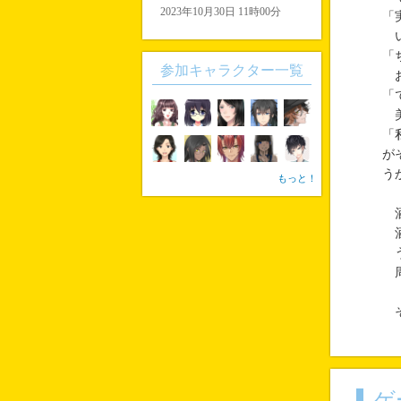
2023年10月30日 11時00分
「
い
「
参加キャラクター一覧
お
「
美
「
が
う
もっと！
酒
酒
う
周
そ
ゲ