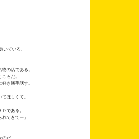
巻いている。
名物の店である。
ところだ。
に好き勝手話す。
いてほしくて。
３０である。
られてきてー」
なのだ。