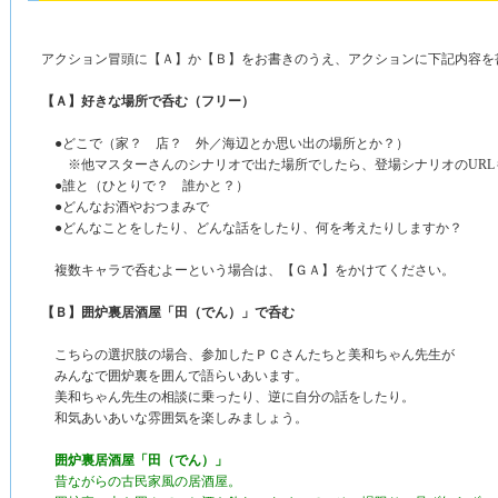
アクション冒頭に【Ａ】か【Ｂ】をお書きのうえ、アクションに下記内容を
【Ａ】好きな場所で呑む（フリー）
●どこで（家？ 店？ 外／海辺とか思い出の場所とか？）
※他マスターさんのシナリオで出た場所でしたら、登場シナリオのURL
●誰と（ひとりで？ 誰かと？）
●どんなお酒やおつまみで
●どんなことをしたり、どんな話をしたり、何を考えたりしますか？
複数キャラで呑むよーという場合は、【ＧＡ】をかけてください。
【Ｂ】囲炉裏居酒屋「田（でん）」で呑む
こちらの選択肢の場合、参加したＰＣさんたちと美和ちゃん先生が
みんなで囲炉裏を囲んで語らいあいます。
美和ちゃん先生の相談に乗ったり、逆に自分の話をしたり。
和気あいあいな雰囲気を楽しみましょう。
囲炉裏居酒屋「田（でん）」
昔ながらの古民家風の居酒屋。