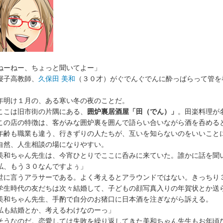
ねーねー、ちょっと聞いてよー」
子高教師、
久保田 美和
（３０才）がぐでんぐでんに酔っぱらって管を
明け１月の、ある寒い冬の夜のことだ。
こは旧市街の片隅にある、
囲炉裏居酒屋「田（でん）」
。田楽料理が
の店の特徴は、客がみな囲炉裏を囲んで語らい合いながら酒を呑める
齢も職業も違う、行きずりの人たちが、互いを知らないのをいいこと
然、人生相談の場になりやすい。
和ちゃん先生は、今宵ひとりでここに呑みに来ていた。誰かに話を聞
私、もう３０なんですよぅ」
に言うアラサーである。よく考えるとアラウンドではない。きっちり
学生時代の友だちは次々結婚して、子どもの顔写真入りの年賀状とか送
和ちゃん先生、手酌で自分のお猪口に日本酒を注ぎながら訴える。
私も結婚とか、考えるわけなのーっ」
うなのだ。恋愛しては失敗を繰り返してきた美和ちゃん先生もお年頃