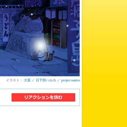
イラスト：
大葉
／
日下部ハルカ
／
project nanica