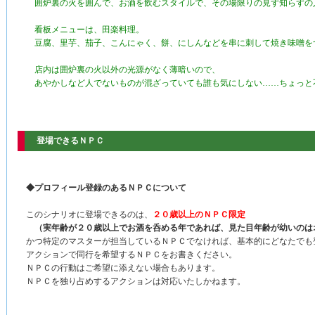
囲炉裏の火を囲んで、お酒を飲むスタイルで、その場限りの見ず知らずの
看板メニューは、田楽料理。
豆腐、里芋、茄子、こんにゃく、餅、にしんなどを串に刺して焼き味噌を
店内は囲炉裏の火以外の光源がなく薄暗いので、
あやかしなど人でないものが混ざっていても誰も気にしない……ちょっと
登場できるＮＰＣ
◆プロフィール登録のあるＮＰＣについて
このシナリオに登場できるのは、
２０歳以上のＮＰＣ限定
（実年齢が２０歳以上でお酒を呑める年であれば、見た目年齢が幼いのは
かつ特定のマスターが担当しているＮＰＣでなければ、基本的にどなたでも
アクションで同行を希望するＮＰＣをお書きください。
ＮＰＣの行動はご希望に添えない場合もあります。
ＮＰＣを独り占めするアクションは対応いたしかねます。