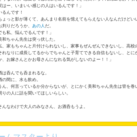
実はー、いまいい感じの人はいるんです！」
るんです！
ちょっと影が薄くて、あんまり名前を憶えてもらえない人なんだけどい
判りだろうか、
あの人
だ。
でも私、悩んでるんです！」
和ちゃん先生は突っ伏した。
私、家もちゃんと片付けられないし、家事もぜんぜんできないし、高校
それなりに成長してるからでちゃんと子育てできる自信もないし、とに
か、お嫁さんとかお母さんになれる気がしないのよー！！」
は呑んでも呑まれるな。
の間に、水も飲め。
ん、何言っているか分からないが、とにかく美和ちゃん先生は管を巻
りの人に話を聞いてほしいらしい。
んなわけで大人のみなさん、お酒呑もうよ。
ームマスターより