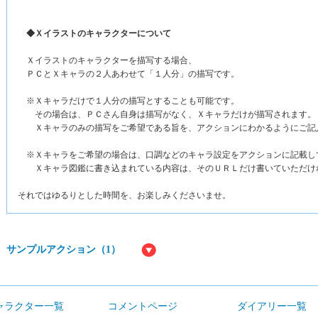
◆Ｘイラストのキャラクターについて
Ｘイラストのキャラクターを描写する場合、
ＰＣとＸキャラの２人あわせて「１人分」の描写です。
※Ｘキャラだけで１人分の描写とすることも可能です。
その場合は、ＰＣさん自身は描写がなく、Ｘキャラだけが描写されます。
Ｘキャラのみの描写をご希望である旨を、アクションにわかるようにご記
※Ｘキャラをご希望の場合は、口調などのキャラ設定をアクションに記載し
Ｘキャラ図鑑に書き込まれている内容は、そのＵＲＬだけ書いていただけ
それではゆるりとした時間を、お楽しみくださいませ。
サンプルアクション（1）
ャラクター一覧
コメントページ
ダイアリー一覧