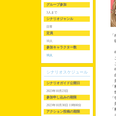
グループ参加
3人まで
シナリオジャンル
日常
定員
「
10人
寝
参加キャラクター数
年
10人
こ
こ
年
シナリオスケジュール
自
美
シナリオガイド公開日
「
2023年10月23日
世
参加申し込みの期限
「
美
2023年10月30日 11時00分
「
アクション投稿の期限
そ