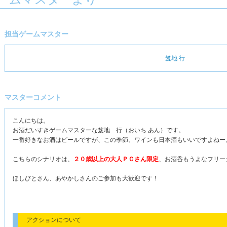
担当ゲームマスター
笈地 行
マスターコメント
こんにちは。
お酒だいすきゲームマスターな笈地 行（おいち あん）です。
一番好きなお酒はビールですが、この季節、ワインも日本酒もいいですよねー
こちらのシナリオは、
２０歳以上の大人ＰＣさん限定
、お酒呑もうよなフリー
ほしびとさん、あやかしさんのご参加も大歓迎です！
アクションについて