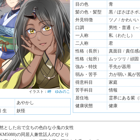
目の色
青
髪の色・髪型
黒 / ぼさぼさ
外見特徴
ツノ / かわいい
口調
男性・普通（～
一人称
私（わたし）
二人称
君
性格（長所）
真面目 / 責任
性格（短所）
ムッツリ / 頑固
強み・特技
手先が器用
弱み・苦手
力が弱い 風が
得意科目
家庭
苦手科目
情報
イラスト：
岬 ゆみのこ
居住地
霊界にある紫（R
あやかし
健康状態
健康
日 生
妖怪
然とした出で立ちの色白な小鬼の女性
RKM5088)の同居人兼世話人のひとり