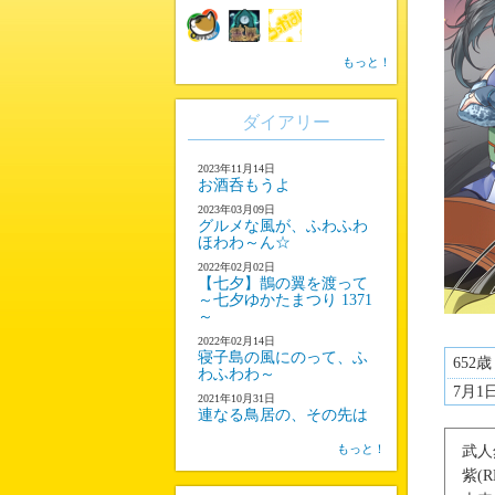
もっと！
ダイアリー
2023年11月14日
お酒呑もうよ
2023年03月09日
グルメな風が、ふわふわ
ほわわ～ん☆
2022年02月02日
【七夕】鵲の翼を渡って
～七夕ゆかたまつり 1371
～
2022年02月14日
寝子島の風にのって、ふ
652歳
わふわわ～
7月1
2021年10月31日
連なる鳥居の、その先は
もっと！
武人
紫(