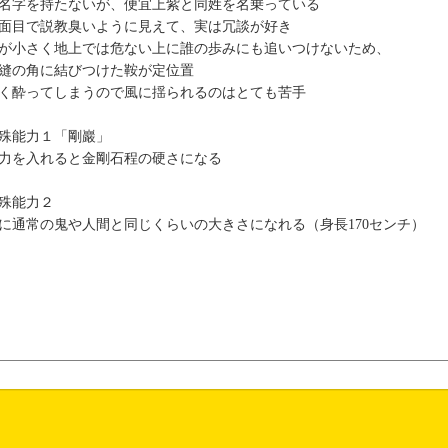
名字を持たないが、便宜上紫と同姓を名乗っている
面目で説教臭いように見えて、実は冗談が好き
が小さく地上では危ない上に誰の歩みにも追いつけないため、
縫の角に結びつけた鞍が定位置
く酔ってしまうので風に揺られるのはとても苦手
殊能力１「剛巖」
力を入れると金剛石程の硬さになる
殊能力２
に通常の鬼や人間と同じくらいの大きさになれる（身長170センチ）