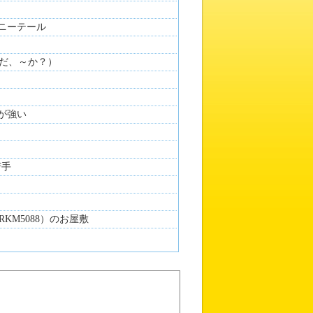
ポニーテール
だ、～か？）
感が強い
苦手
KM5088）のお屋敷