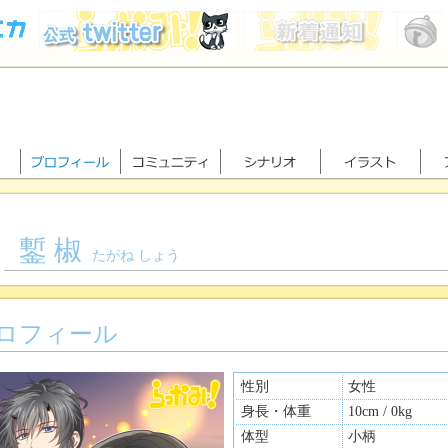
鏨 椒
たがね しょう
ロフィール
性別
女性
身長・体重
10cm / 0kg
体型
小柄