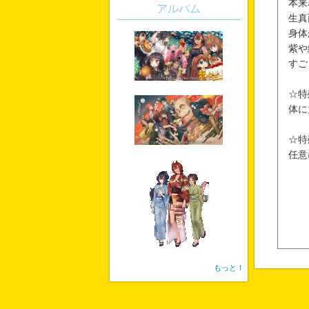
本来
アルバム
生真
身体
紫や
すご
☆特
体に
☆特
任意
もっと！