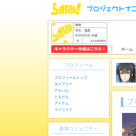
種族
学年：職業
00月00日生 00歳
AAA000000
プロフィール
プロフィールトップ
ダイアリー
アルバム
ともだち
プ
アイテム
マイリスト
参加コミュニティ