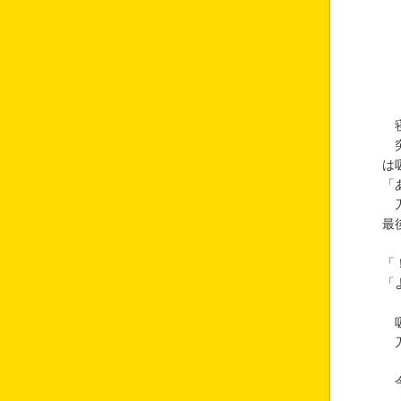
寝
突
は
「
刀
最
「
「
吸
刀
今