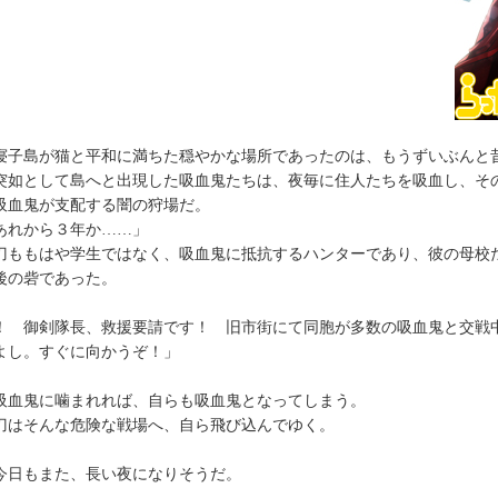
子島が猫と平和に満ちた穏やかな場所であったのは、もうずいぶんと
如として島へと出現した吸血鬼たちは、夜毎に住人たちを吸血し、そ
吸血鬼が支配する闇の狩場だ。
あれから３年か……」
ももはや学生ではなく、吸血鬼に抵抗するハンターであり、彼の母校
後の砦であった。
！ 御剣隊長、救援要請です！ 旧市街にて同胞が多数の吸血鬼と交戦
よし。すぐに向かうぞ！」
血鬼に噛まれれば、自らも吸血鬼となってしまう。
はそんな危険な戦場へ、自ら飛び込んでゆく。
日もまた、長い夜になりそうだ。