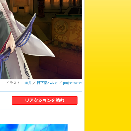
イラスト：
向井
／
日下部ハルカ
／
project nanica