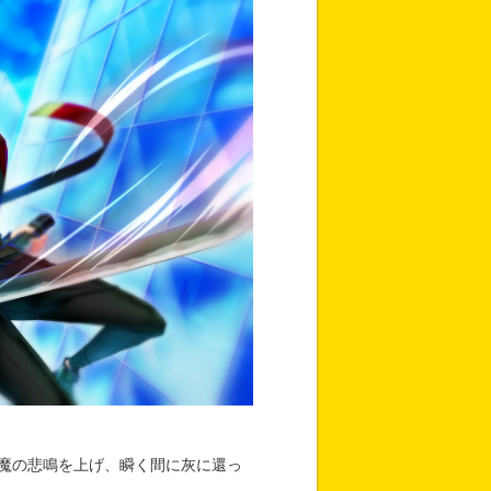
魔の悲鳴を上げ、瞬く間に灰に還っ