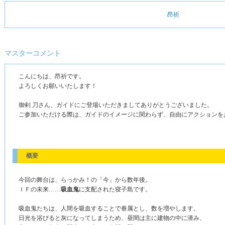
昂祈
マスターコメント
こんにちは、昂祈です。
よろしくお願いいたします！
御剣 刀さん、ガイドにご登場いただきましてありがとうございました。
ご参加いただける際は、ガイドのイメージに関わらず、自由にアクションを
概要
今回の舞台は、らっかみ！の「今」から数年後。
ＩＦの未来……
吸血鬼
に支配された寝子島です。
吸血鬼たちは、人間を吸血することで眷属とし、数を増やします。
日光を浴びると灰になってしまうため、昼間は主に建物の中に潜み、