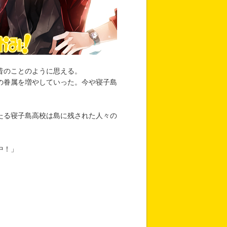
昔のことのように思える。
の眷属を増やしていった。今や寝子島
たる寝子島高校は島に残された人々の
中！」