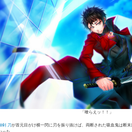
「喰らえッ！！」
御剣 刀
が首元目がけ横一閃に刃を振り抜けば、両断された吸血鬼は断末
いった。