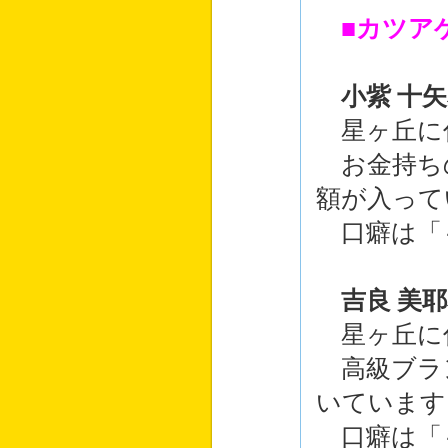
■カツア
小紫 十
星ヶ丘に
お金持ち
額が入って
口癖は「
吉良 美
星ヶ丘に
高級ブラ
いています
口癖は「