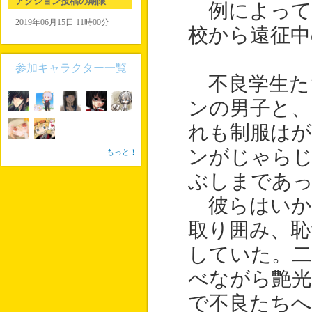
アクション投稿の期限
例によって
2019年06月15日 11時00分
校から遠征中
参加キャラクター一覧
不良学生た
ンの男子と、
れも制服は
ンがじゃら
もっと！
ぶしまであ
彼らはいか
取り囲み、恥
していた。二
べながら艶光
で不良たちへ