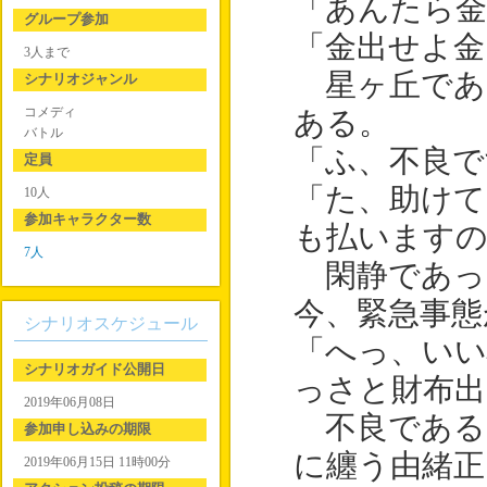
「あんたら金
グループ参加
「金出せよ金
3人まで
星ヶ丘であ
シナリオジャンル
コメディ
ある。
バトル
「ふ、不良で
定員
「た、助け
10人
参加キャラクター数
も払いますの
7人
閑静であっ
今、緊急事態
シナリオスケジュール
「へっ、い
シナリオガイド公開日
っさと財布出
2019年06月08日
不良である
参加申し込みの期限
に纏う由緒正
2019年06月15日 11時00分