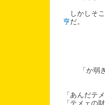
しかしそこ
亨
だ。
「か弱
「あんだテメ
「テメェの