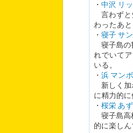
・
中沢 リ
言わずと
わったあと
・
寝子 サ
寝子島の
れでいてア
いる。
・
浜 マン
新しく加
に精力的に
・
桜栄 あ
寝子島高校
的に楽しん