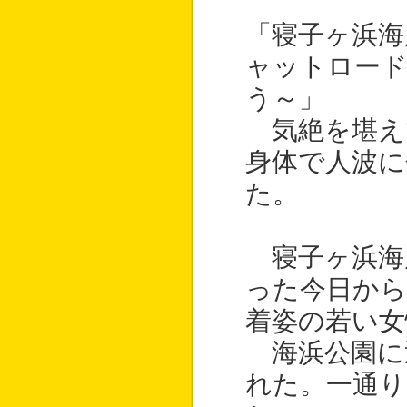
「寝子ヶ浜海
ャットロー
う～」
気絶を堪え
身体で人波に
た。
寝子ヶ浜海
った今日から
着姿の若い女
海浜公園に
れた。一通り