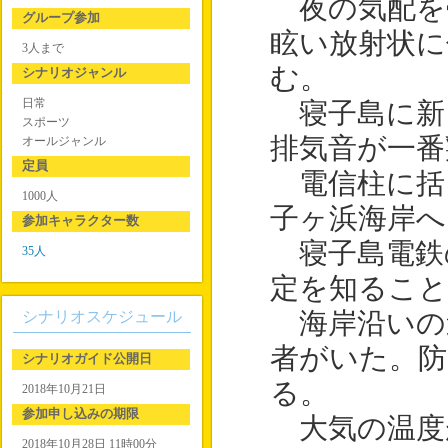
夜の気配を
グループ参加
眩い放射状に
3人まで
む。
シナリオジャンル
日常
寝子島に新
スポーツ
排気音が一番
オールジャンル
定員
電信柱に括
1000人
子ヶ浜海岸へ
参加キャラクター数
寝子島電鉄
35人
定を知るこ
シナリオスケジュール
海岸沿いの
者がいた。防
シナリオガイド公開日
る。
2018年10月21日
参加申し込みの期限
大気の温度
2018年10月28日 11時00分