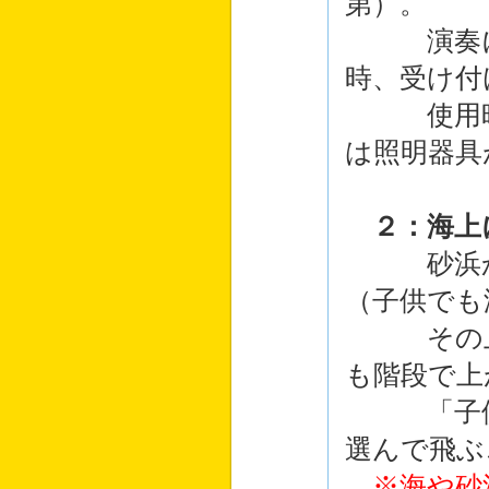
第）。
演奏に限
時、受け付
使用時間
は照明器具
２：海上
砂浜から
（子供でも
その上に
も階段で上
「子供用
選んで飛ぶ
※海や砂