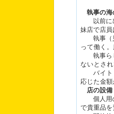
執事の海
以前に出
妹店で店員
執事（見
って働く。
執事らし
ないとされ
バイトと
応じた金額
店の設備
個人用の
で貴重品を