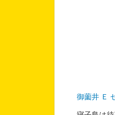
御薗井 Ｅ
寝子島は待