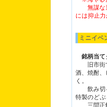
無謀な遠
には抑止力
ミニイベ
銘柄当て
旧市街で
酒、焼酎、
く。
飲み切る
特製のどぶ
三問正解で