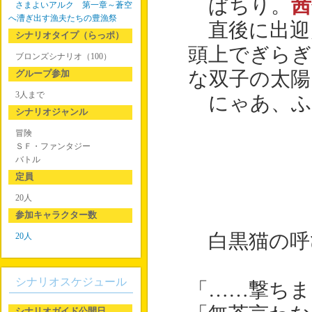
ぱちり。
茜
さまよいアルク 第一章～蒼空
へ漕ぎ出す漁夫たちの豊漁祭
直後に出迎
シナリオタイプ（らっポ）
頭上でぎらぎ
ブロンズシナリオ（100）
グループ参加
な双子の太陽
3人まで
にゃあ、ふ
シナリオジャンル
冒険
ＳＦ・ファンタジー
バトル
定員
20人
参加キャラクター数
白黒猫の呼
20人
シナリオスケジュール
「……撃ちま
シナリオガイド公開日