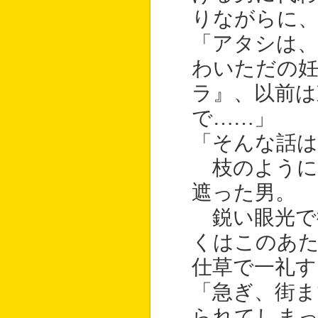
りながらに、
「アタシは、
わいただの
ラ』、以前は
で……」
「そんな話は
枝のように
遮った男。
鋭い眼光で
くはこのあ
仕草で一礼す
「急ぎ、街
られてしま