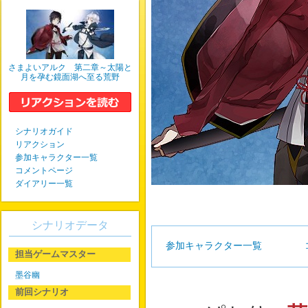
さまよいアルク 第二章～太陽と
月を孕む鏡面湖へ至る荒野
シナリオガイド
リアクション
参加キャラクター一覧
コメントページ
ダイアリー一覧
シナリオデータ
参加キャラクター一覧
担当ゲームマスター
墨谷幽
前回シナリオ