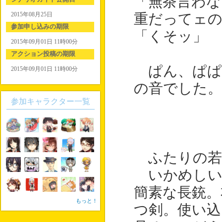
「無茶言わな
2015年08月25日
重だってェの
参加申し込みの期限
「くそッ」
2015年09月01日 11時00分
アクション投稿の期限
ぱん、ぱぱ
2015年09月01日 11時00分
の音でした。
参加キャラクター一覧
ふたりの若
いかめしい
簡素な長銃。
もっと！
つ剣。使い込