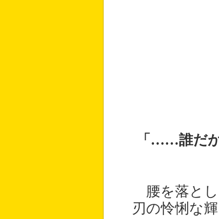
「……誰だ
腰を落とし
刃の怜悧な輝