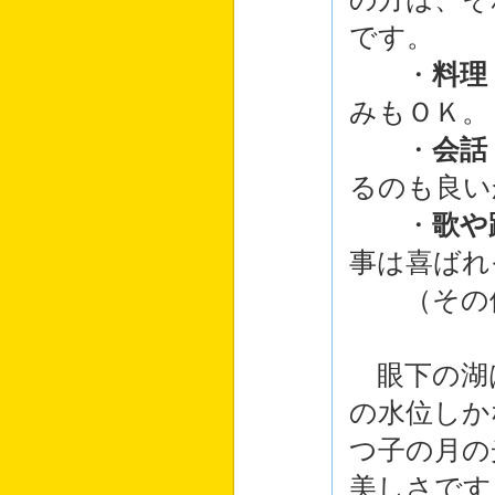
です。
・
料理
みもＯＫ。
・
会話
るのも良い
・
歌や
事は喜ばれ
（その他
眼下の湖
の水位しか
つ子の月の
美しさです