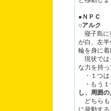
●ＮＰＣ
○
アルク
寝子島に突
が白、左半
輪を身に着
現状では
な力を持っ
・１つは
・もう１
し、周囲の
どちらも
に発動する