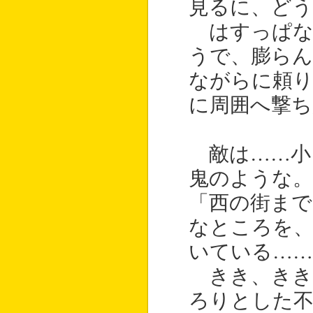
見るに、ど
はすっぱな
うで、膨らん
ながらに頼
に周囲へ撃ち
敵は……小
鬼のような。
「西の街ま
なところを
いている……
きき、きき
ろりとした不