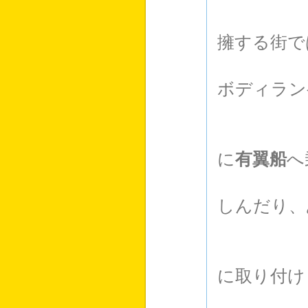
初めは
擁する街で
真っ最
ボディラン
踊りの
大空
に
有翼船
へ
彼らの
しんだり、
打っ
大いに
に取り付け