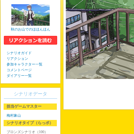
秋のお山でのほほんほん
シナリオガイド
リアクション
参加キャラクター一覧
コメントページ
ダイアリー一覧
シナリオデータ
担当ゲームマスター
梅村象山
シナリオタイプ（らっポ）
ブロンズシナリオ（100）