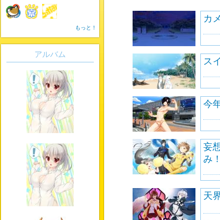
カ
もっと！
アルバム
ス
今
妄
み
天