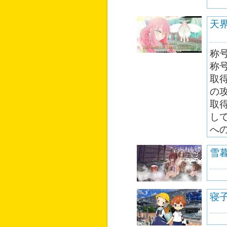
魔
天
称
称
取
の
取
し
へ
雪
寝