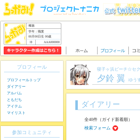
種族
学年：職業
00月00日生 00歳
AAA000000
プロフィール
寝子ヶ浜ビーチ☆セ
夕鈴 翼
ゆう
プロフィールトップ
ダイアリー
アルバム
ともだち
ダイアリー
アイテム
マイリスト
全40件（ガイド新着順）
検索フォーム
参加コミュニティ