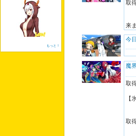
取
防
敏
来
今
もっと！
魔
取
身
【
そ
取
身