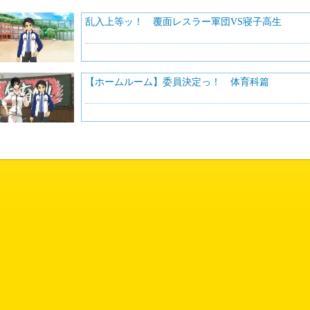
乱入上等ッ！ 覆面レスラー軍団VS寝子高生
【ホームルーム】委員決定っ！ 体育科篇