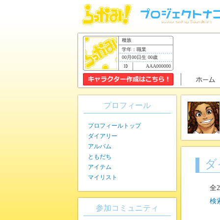
種族
学年：職業
00月00日生 00歳
AAA000000
プロフィール
プロフィールトップ
ダイアリー
アルバム
ともだち
ダ
アイテム
マイリスト
全
検
参加コミュニティ