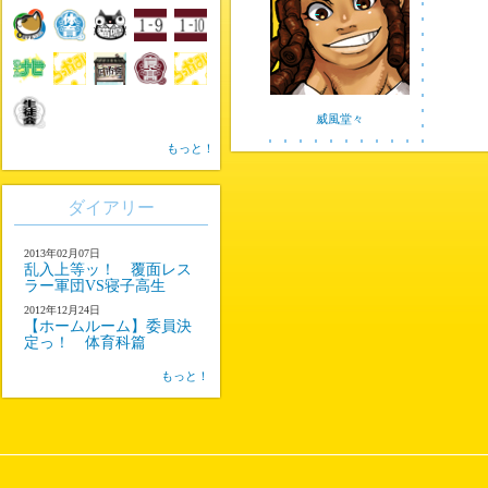
威風堂々
もっと！
ダイアリー
2013年02月07日
乱入上等ッ！ 覆面レス
ラー軍団VS寝子高生
2012年12月24日
【ホームルーム】委員決
定っ！ 体育科篇
もっと！