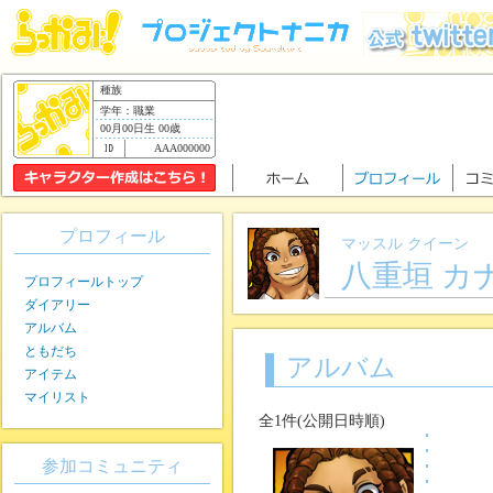
種族
学年：職業
00月00日生 00歳
AAA000000
プロフィール
マッスル クイーン
八重垣 カ
プロフィールトップ
ダイアリー
アルバム
ともだち
アルバム
アイテム
マイリスト
全1件(公開日時順)
参加コミュニティ