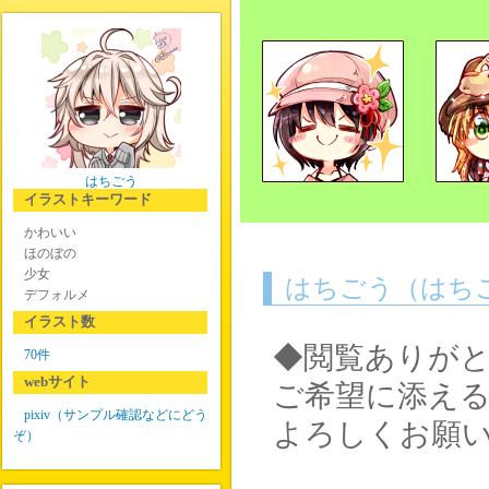
はちごう
イラストキーワード
かわいい
ほのぼの
少女
はちごう（はち
デフォルメ
イラスト数
◆閲覧ありが
70件
webサイト
ご希望に添え
pixiv（サンプル確認などにどう
よろしくお願
ぞ）