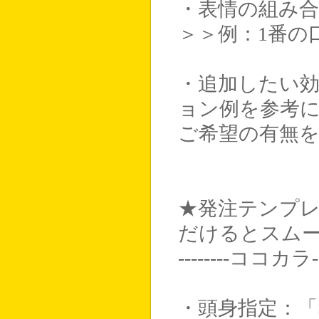
・表情の組み
＞＞例：1番の
・追加したい
ョン例を参考
ご希望の有無
★発注テンプ
だけるとスム
--------ココカラ---
・頭身指定：「