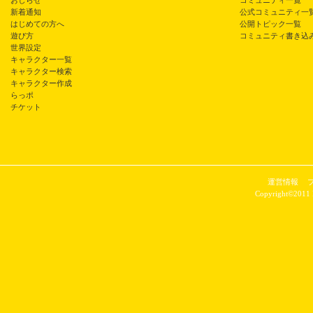
おしらせ
コミュニティ一覧
新着通知
公式コミュニティ一
はじめての方へ
公開トピック一覧
遊び方
コミュニティ書き込
世界設定
キャラクター一覧
キャラクター検索
キャラクター作成
らっポ
チケット
運営情報
Copyright©2011 P