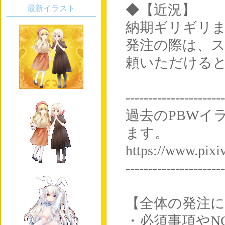
◆【近況】
最新イラスト
納期ギリギリ
発注の際は、
頼いただける
----------------------
過去のPBWイ
ます。
https://www.pi
----------------------
【全体の発注
・必須事項やN