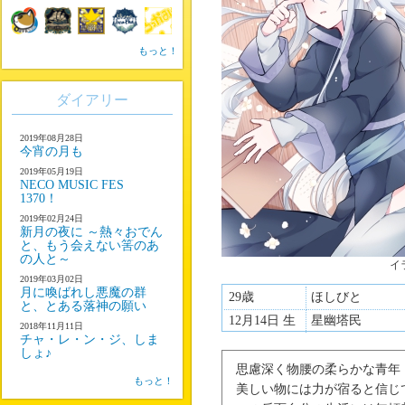
もっと！
ダイアリー
2019年08月28日
今宵の月も
2019年05月19日
NECO MUSIC FES
1370！
2019年02月24日
新月の夜に ～熱々おでん
と、もう会えない筈のあ
の人と～
イ
2019年03月02日
月に喚ばれし悪魔の群
29歳
ほしびと
と、とある落神の願い
12月14日 生
星幽塔民
2018年11月11日
チャ・レ・ン・ジ、しま
しょ♪
思慮深く物腰の柔らかな青年
もっと！
美しい物には力が宿ると信じ