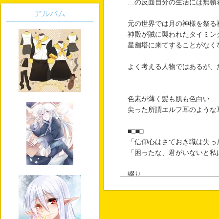
…の反面自分の生活には無頓
アルバム
元の世界では月の神様を祭る
神殿が賊に襲われたタイミン
星幽塔に来てすることがなく
よく考える人物ではあるが、
色素が薄く髪も肌も色白い
尖った所謂エルフ耳のような
■□■□
「信仰心はさておき職は失っ
「困ったな、君がいないと私
綴り
【Arlete・Zamenis】
■
既知設定歓迎