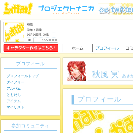
種族
学年：職業
00月00日生 00歳
AAA000000
プロフィール
秋風 冥
あき
プロフィールトップ
ダイアリー
アルバム
ともだち
プロフィール
アイテム
マイリスト
参加コミュニティ