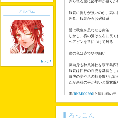
弄られる度に必ず拳か蹴りが
アルバム
服装に拘りが強いのか、高い
外見、服装からお嬢様系
髪は秋色を思わせる赤茶
しかし、横の髪は左右に長く
ヘアピンを常につけて居る
瞳の色は赤でやや細い
もっと！
冥自身も秋風神社を寝子島西
服装は四神の白虎を基調とし
白虎の姿や爪の柄を散りばめ
だが余程の事が無いと巫女服
零(
RKM002266
)と同じ師の元
霊術の修行を行っていた。
中でも鉤爪、鎖鎌、格闘、霊
近接特殊武器が得意。
ろっこん