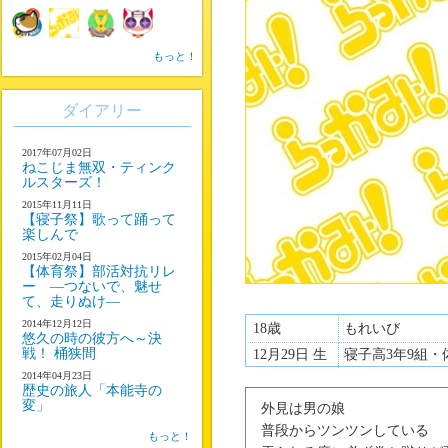
もっと！
ダイアリー
2017年07月02日
ねこじま無双・ティンク
ルスターズ！
2015年11月11日
【寝子祭】歌って踊って
楽しんで
2015年02月04日
【体育祭】部活対抗リレ
ー ―つないで、魅せ
て、走りぬけ―
2014年12月12日
18歳
もれいび
悠久の時の彼方へ～決
戦！ 桶狭間
12月29日 生
寝子高3年9組・
2014年04月23日
歴史の旅人「本能寺の
変」
外見は男の娘
普段からツンツンしている
もっと！