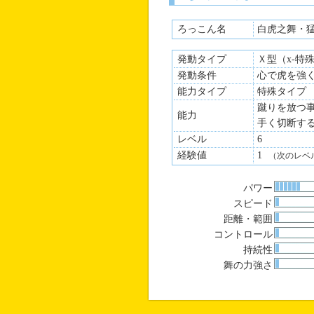
ろっこん名
白虎之舞・
発動タイプ
Ｘ型（x-特
発動条件
心で虎を強
能力タイプ
特殊タイプ
蹴りを放つ
能力
手く切断す
レベル
6
経験値
1
（次のレベ
パワー
スピード
距離・範囲
コントロール
持続性
舞の力強さ