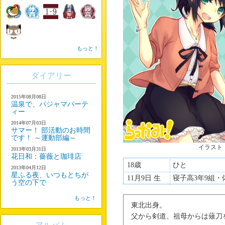
もっと！
ダイアリー
2015年08月08日
温泉で、パジャマパーテ
ィー
2014年07月03日
サマー！ 部活動のお時間
です！ ～運動部編～
イラスト
2013年03月31日
花日和：薔薇と珈琲店
18歳
ひと
2013年04月12日
星ふる夜、いつもとちが
11月9日 生
寝子高3年9組・
う空の下で
もっと！
東北出身。
父から剣道、祖母からは薙刀