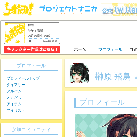
種族
学年：職業
00月00日生 00歳
AAA000000
プロフィール
榊原 飛鳥
プロフィールトップ
ダイアリー
アルバム
ともだち
プロフィール
アイテム
マイリスト
参加コミュニティ