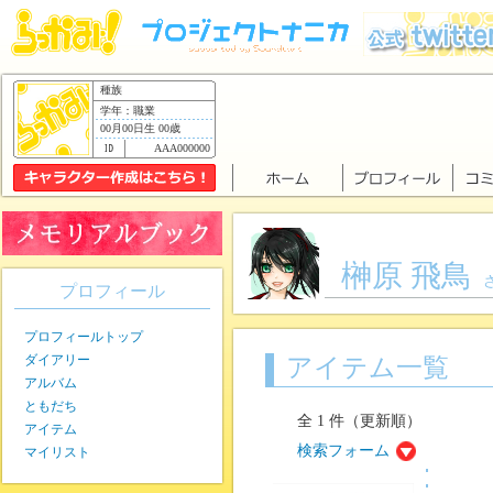
種族
学年：職業
00月00日生 00歳
AAA000000
榊原 飛鳥
プロフィール
プロフィールトップ
ダイアリー
アイテム一覧
アルバム
ともだち
全 1 件（更新順）
アイテム
検索フォーム
マイリスト