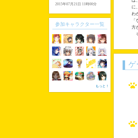
は
2015年07月21日 11時00分
に
わ
「
参加キャラクター一覧
方
そ
ゲ
もっと！