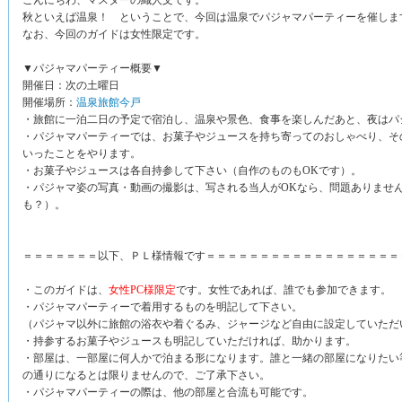
こんにちわ、マスターの織人文です。
秋といえば温泉！ ということで、今回は温泉でパジャマパーティーを催しま
なお、今回のガイドは女性限定です。
▼パジャマパーティー概要▼
開催日：次の土曜日
開催場所：
温泉旅館今戸
・旅館に一泊二日の予定で宿泊し、温泉や景色、食事を楽しんだあと、夜はパ
・パジャマパーティーでは、お菓子やジュースを持ち寄ってのおしゃべり、そ
いったことをやります。
・お菓子やジュースは各自持参して下さい（自作のものもOKです）。
・パジャマ姿の写真・動画の撮影は、写される当人がOKなら、問題ありませ
も？）。
＝＝＝＝＝＝＝以下、ＰＬ様情報です＝＝＝＝＝＝＝＝＝＝＝＝＝＝＝＝＝＝
・このガイドは、
女性PC様限定
です。女性であれば、誰でも参加できます。
・パジャマパーティーで着用するものを明記して下さい。
（パジャマ以外に旅館の浴衣や着ぐるみ、ジャージなど自由に設定していただ
・持参するお菓子やジュースも明記していただければ、助かります。
・部屋は、一部屋に何人かで泊まる形になります。誰と一緒の部屋になりたい
の通りになるとは限りませんので、ご了承下さい。
・パジャマパーティーの際は、他の部屋と合流も可能です。