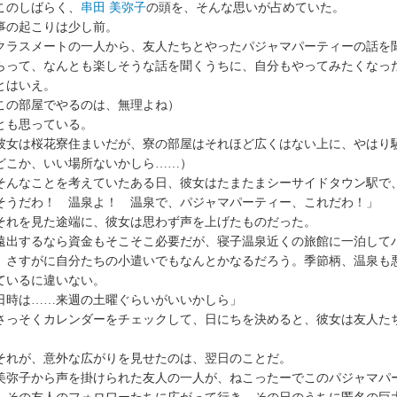
のしばらく、
串田 美弥子
の頭を、そんな思いが占めていた。
の起こりは少し前。
ラスメートの一人から、友人たちとやったパジャマパーティーの話を
らって、なんとも楽しそうな話を聞くうちに、自分もやってみたくなっ
はいえ。
この部屋でやるのは、無理よね）
も思っている。
女は桜花寮住まいだが、寮の部屋はそれほど広くはない上に、やはり
どこか、いい場所ないかしら……）
んなことを考えていたある日、彼女はたまたまシーサイドタウン駅で
そうだわ！ 温泉よ！ 温泉で、パジャマパーティー、これだわ！」
れを見た途端に、彼女は思わず声を上げたものだった。
出するなら資金もそこそこ必要だが、寝子温泉近くの旅館に一泊して
、さすがに自分たちの小遣いでもなんとかなるだろう。季節柄、温泉も
ているに違いない。
日時は……来週の土曜ぐらいがいいかしら」
っそくカレンダーをチェックして、日にちを決めると、彼女は友人た
れが、意外な広がりを見せたのは、翌日のことだ。
弥子から声を掛けられた友人の一人が、ねこったーでこのパジャマパ