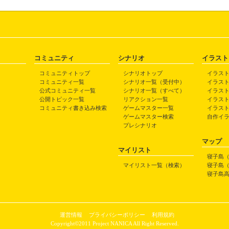
コミュニティ
シナリオ
イラスト
コミュニティトップ
シナリオトップ
イラス
コミュニティ一覧
シナリオ一覧（受付中）
イラス
公式コミュニティ一覧
シナリオ一覧（すべて）
イラス
公開トピック一覧
リアクション一覧
イラス
コミュニティ書き込み検索
ゲームマスター一覧
イラス
ゲームマスター検索
自作イ
プレシナリオ
マップ
マイリスト
寝子島
マイリスト一覧（検索）
寝子島
寝子島
運営情報
プライバシーポリシー
利用規約
Copyright©2011 Project NANICA All Right Reserved.