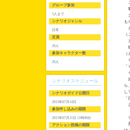
こ
グループ参加
事
3人まで
ク
シナリオジャンル
も
と
日常
（
定員
と
20人
彼
参加キャラクター数
（
そ
20人
「
そ
遠
シナリオスケジュール
ら
し
シナリオガイド公開日
「
2015年07月14日
さ
参加申し込みの期限
そ
2015年07月21日 11時00分
美
アクション投稿の期限