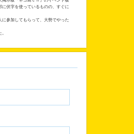
大掲示板『ネコ島ｃｈ』のイベント板
部に伏字を使っているものの、すぐに
人に参加してもらって、大勢でやった
た。