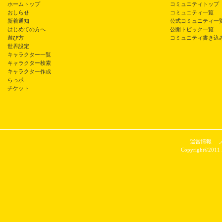
ホームトップ
コミュニティトップ
おしらせ
コミュニティ一覧
新着通知
公式コミュニティ一
はじめての方へ
公開トピック一覧
遊び方
コミュニティ書き込
世界設定
キャラクター一覧
キャラクター検索
キャラクター作成
らっポ
チケット
運営情報
Copyright©2011 P