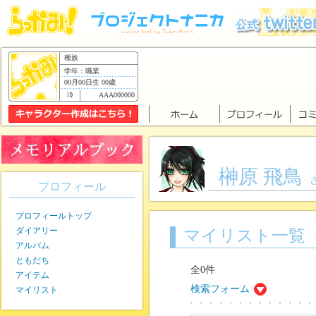
種族
学年：職業
00月00日生 00歳
AAA000000
榊原 飛鳥
プロフィール
プロフィールトップ
ダイアリー
マイリスト一覧
アルバム
ともだち
全0件
アイテム
検索フォーム
マイリスト