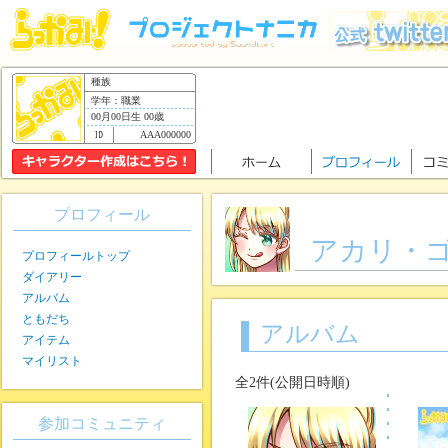
種族
学年：職業
00月00日生 00歳
AAA000000
プロフィール
アカリ・
プロフィールトップ
ダイアリー
アルバム
ともだち
アルバム
アイテム
マイリスト
全2件(公開日時順)
参加コミュニティ