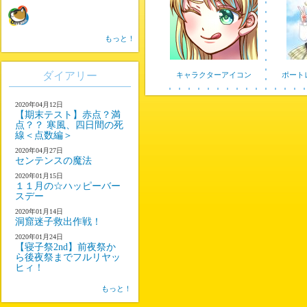
もっと！
ダイアリー
キャラクターアイコン
ポート
2020年04月12日
【期末テスト】赤点？満
点？？ 寒風、四日間の死
線＜点数編＞
2020年04月27日
センテンスの魔法
2020年01月15日
１１月の☆ハッピーバー
スデー
2020年01月14日
洞窟迷子救出作戦！
2020年01月24日
【寝子祭2nd】前夜祭か
ら後夜祭までフルリヤッ
ヒィ！
もっと！