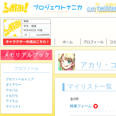
種族
学年：職業
00月00日生 00歳
AAA000000
アカリ・
プロフィール
プロフィールトップ
ダイアリー
マイリスト一覧
アルバム
ともだち
全0件
アイテム
検索フォーム
マイリスト