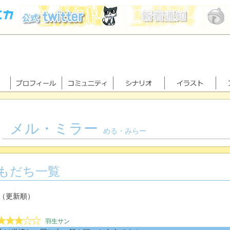
メル・ミラー
める・みらー
もだち一覧
（更新順）
羽生サン