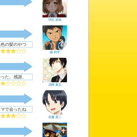
羽生 碧南
桃色の髪のやつ
握 利平
かった。感謝。
須崎 蒼志
リマで会ったね
佐藤 英二