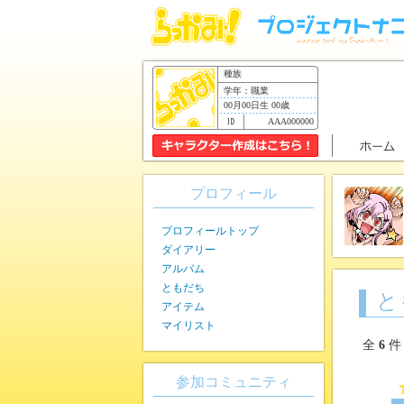
種族
学年：職業
00月00日生 00歳
AAA000000
プロフィール
プロフィールトップ
ダイアリー
アルバム
ともだち
と
アイテム
マイリスト
全
6
件
参加コミュニティ