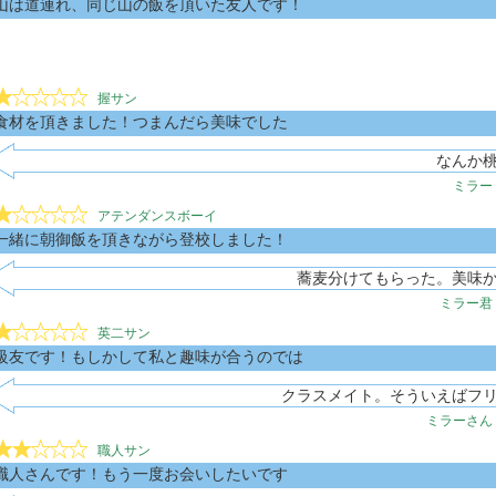
山は道連れ、同じ山の飯を頂いた友人です！
握サン
食材を頂きました！つまんだら美味でした
なんか
ミラー
アテンダンスボーイ
一緒に朝御飯を頂きながら登校しました！
蕎麦分けてもらった。美味
ミラー君
英二サン
級友です！もしかして私と趣味が合うのでは
クラスメイト。そういえばフ
ミラーさん
職人サン
職人さんです！もう一度お会いしたいです