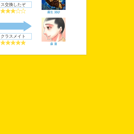
レス交換したぞ
霧生 渚砂
クラスメイト
森 蓮