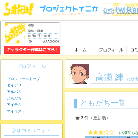
種族
学年：職業
00月00日生 00歳
AAA000000
プロフィール
高瀬 練
たかせ
プロフィールトップ
ダイアリー
アルバム
ともだち
ともだち一覧
アイテム
マイリスト
全
2
件（更新順）
参加コミュニティ
（名前知ら