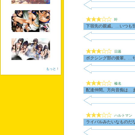
叶
下宿先の親戚。…いつも
日暮
ボクシング部の後輩。…
もっと！
榛名
配達仲間。方向音痴は…
ハルトマン
ライバルみたいなものだ