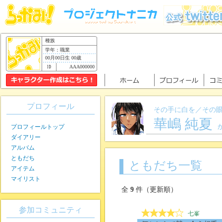
種族
学年：職業
00月00日生 00歳
AAA000000
プロフィール
その手に白を／その
華嶋 純夏
プロフィールトップ
ダイアリー
アルバム
ともだち
ともだち一覧
アイテム
マイリスト
全
9
件（更新順）
参加コミュニティ
七峯