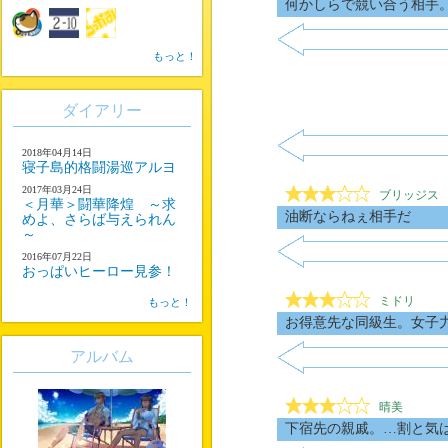
何かしらで競い合う相手
もっと！
ダイアリー
2018年04月14日
寝子島的格闘湯巡アルヨ
2017年03月24日
ブリッジス
＜月華＞闘華降煌 ～求
油断ならねぇ相手だ
めよ、さらば与えられん
～
2016年07月22日
おっぱいヒーロー見参！
ミドリ
もっと！
お得意先な同級生。女子
アルバム
晴美
下宿先の親戚。…割と気