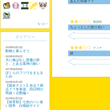
あんた何者？？
熊吾郎
もっと！
ちょっとした知り合い
ダイアリー
2019年03月12日
ティナ
動物と暮らそう
妹
2019年03月02日
月に喚ばれし悪魔の群
と、とある落神の願い
2017年06月09日
ぼくらのフツウをまもる
ため
2016年02月14日
【期末テスト】赤点？満
点？？冬寒波、四日間の
死線＜点数編＞
2015年01月21日
【体育祭】七色のパン食
い競争 白猫組サイド