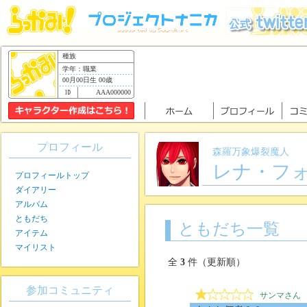
種族
学年：職業
00月00日生 00歳
AAA000000
プロフィール
森羅万象爆裂魔人
レナ・フ
プロフィールトップ
ダイアリー
アルバム
ともだち
ともだち一覧
アイテム
マイリスト
全
3
件（更新順）
参加コミュニティ
サンマさん