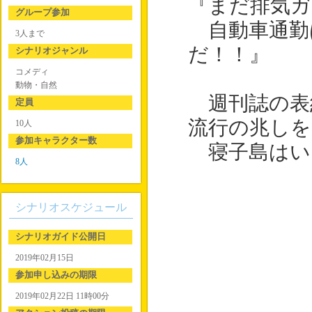
『まだ排気ガ
グループ参加
自動車通勤
3人まで
だ！！』
シナリオジャンル
コメディ
動物・自然
週刊誌の表
定員
流行の兆しを
10人
参加キャラクター数
寝子島はい
8人
シナリオスケジュール
シナリオガイド公開日
2019年02月15日
参加申し込みの期限
2019年02月22日 11時00分