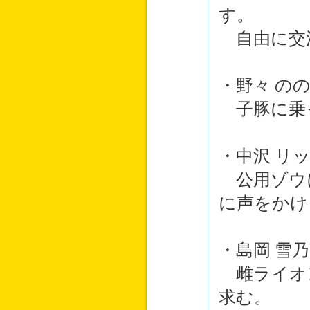
す。
自由に交
・野々 の
子豚に乗
・中沢 リ
公用ゾウ
に声をかけ
・島岡 雪乃
雌ライオ
求む。