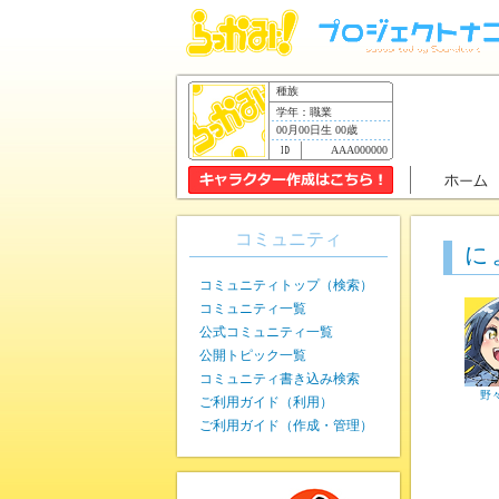
種族
学年：職業
00月00日生 00歳
AAA000000
コミュニティ
に
コミュニティトップ（検索）
コミュニティ一覧
公式コミュニティ一覧
公開トピック一覧
コミュニティ書き込み検索
野
ご利用ガイド（利用）
ご利用ガイド（作成・管理）