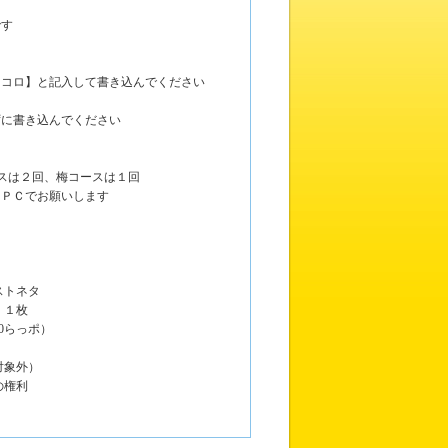
です
コロ】と記入して書き込んでください
ずに書き込んでください
スは２回、梅コースは１回
ＰＣでお願いします
ストネタ
』１枚
0らっポ）
対象外）
の権利