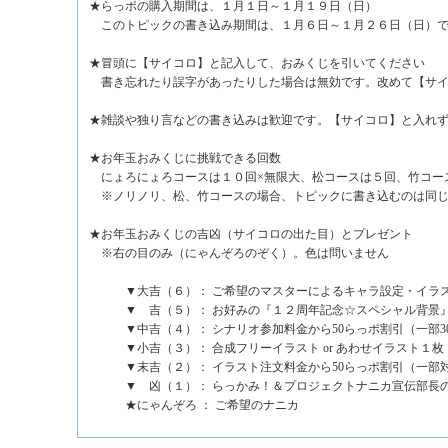
★らっポの購入期間は、１月１日～１月１９日（日）
このトピックの書き込み期間は、１月６日～１月２６日（日）
★冒頭に【サイコロ】と記入して、おみくじを引いてください
書き忘れたり誤字があったりした場合は無効です。改めて【サイ
★雑談や独り言などの書き込みは歓迎です。【サイコロ】と入れ
★お年玉おみくじに挑戦できる回数
にょろにょろコースは１０回×無限大、松コースは５回、竹コー
※ノリノリ、松、竹コースの場合、トピックに書き込むのは同じ
★お年玉おみくじの吉凶（サイコロの出た目）とプレゼント
※右の目のみ（にゃんぞろのぞく）。色は問いません
▼大吉（６）： ご希望のマスターによるキャラ設定・イラ
▼ 吉（５）： お好みの『１２周年記念☆スペシャル背景
▼中吉（４）： シナリオ参加料金から50らっポ割引（一部3
▼小吉（３）： 合成フリーイラスト or あわせイラスト１枚
▼末吉（２）： イラスト注文料金から50らっポ割引（一部
▼ 凶（１）： らっかみ！＆プロジェクトナニカ宣伝部長
★にゃんぞろ ： ご希望のナニカ