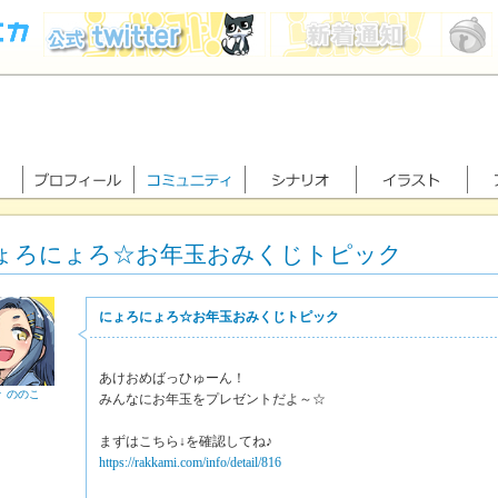
ょろにょろ☆お年玉おみくじトピック
にょろにょろ☆お年玉おみくじトピック
あけおめばっひゅーん！
々 ののこ
みんなにお年玉をプレゼントだよ～☆
まずはこちら↓を確認してね♪
https://rakkami.com/info/detail/816