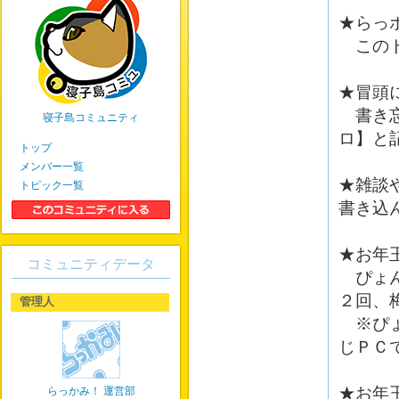
★らっ
このト
★冒頭
書き忘
寝子島コミュニティ
ロ】と
トップ
メンバー一覧
★雑談
トピック一覧
書き込
★お年
コミュニティデータ
ぴょん
２回、
管理人
※ぴょ
じＰＣ
★お年
らっかみ！ 運営部