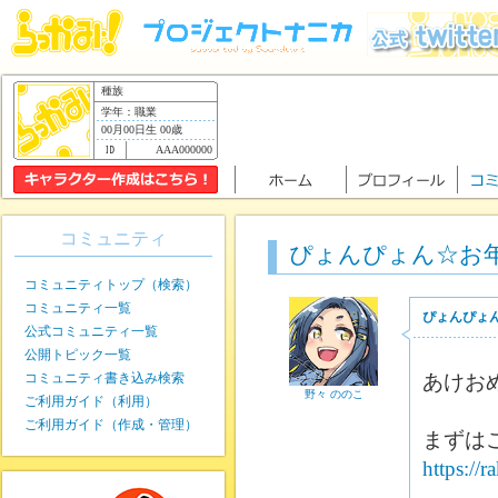
種族
学年：職業
00月00日生 00歳
AAA000000
コミュニティ
ぴょんぴょん☆お
コミュニティトップ（検索）
コミュニティ一覧
ぴょんぴょ
公式コミュニティ一覧
公開トピック一覧
コミュニティ書き込み検索
あけお
野々 ののこ
ご利用ガイド（利用）
ご利用ガイド（作成・管理）
まずは
https://