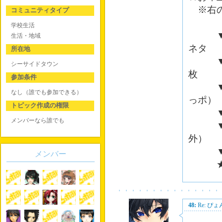
※右の
コミュニティタイプ
学校生活
▼大吉
生活・地域
ネタ
所在地
▼ 吉
シーサイドタウン
枚
参加条件
▼中吉
なし（誰でも参加できる）
っポ）
トピック作成の権限
▼小吉
メンバーなら誰でも
▼末吉
外）
▼ 凶
メンバー
★にゃ
48:
Re: 