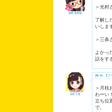
＞光村
神野 美野梨
了解し
いしま
＞三条
よかっ
話をす
20:
Re: 
＞月桂
わーい
光村 千恵
立ち位
で。