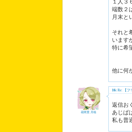
１人３
端数２
月末と
それと
います
特に希
他に何
16:
Re: 
返信お
あじぱ
花咲里 月桂
私も普