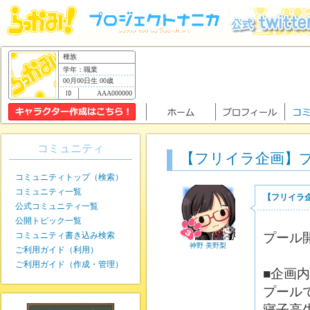
種族
学年：職業
00月00日生 00歳
AAA000000
コミュニティ
【フリイラ企画】
コミュニティトップ（検索）
コミュニティ一覧
【フリイラ
公式コミュニティ一覧
公開トピック一覧
コミュニティ書き込み検索
プール
神野 美野梨
ご利用ガイド（利用）
ご利用ガイド（作成・管理）
■企画
プール
寝子高