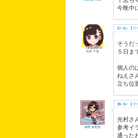
今晩中
27:
Re: 
そうだ
５日ま
光村 千恵
個人の
ねえさ
立ち位
26:
Re: 
光村さ
参考イ
神野 美野梨
通った