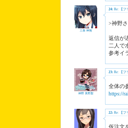
24:
Re: 
>神野
三条 神無
返信が
二人で
参考イ
23:
Re: 
全体の
https://
神野 美野梨
22:
Re: 
仮注文