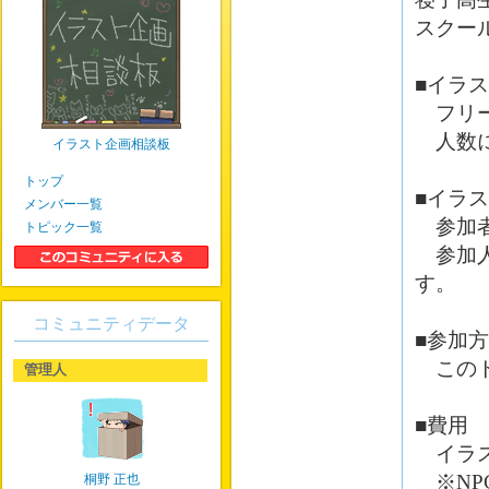
スクー
■イラ
フリー
人数に
イラスト企画相談板
トップ
■イラ
メンバー一覧
参加者
トピック一覧
参加人
す。
コミュニティデータ
■参加
このト
管理人
■費用
イラス
※NP
桐野 正也