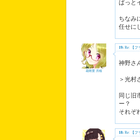
ぱっと
ちなみ
任せに
19:
Re: 
神野さ
花咲里 月桂
＞光村
同じ旧
ー？
それぞ
18:
Re: 