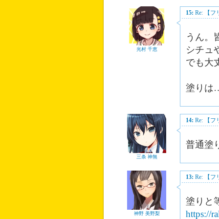
15:
Re: 
うん。
シチュ
光村 千恵
でも大
塗りは
14:
Re: 
普通塗
三条 神無
13:
Re: 
塗りと
https://
神野 美野梨