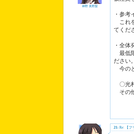
神野 美野梨
・参考
これを
てくだ
・全体
最低限
ださい
今のと
〇光村
その他
21:
Re: 