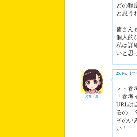
どの程
と思う
皆さん
個人的
私は詳
いと思
25:
Re: 
＞・参
「参考
光村 千恵
URL
るの…
そのい
い！