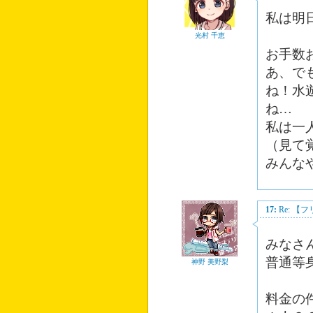
私は明
光村 千恵
お手数
あ、で
ね！水
ね…
私は一
（見て
みんな
17:
Re: 
みなさ
普通等
神野 美野梨
料金の