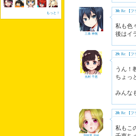
30:
Re: 
もっと！
私も色
後はイ
三条 神無
29:
Re: 
うん！
ちょっ
光村 千恵
みんな
28:
Re: 
私もこ
千恵ち
花咲里 月桂