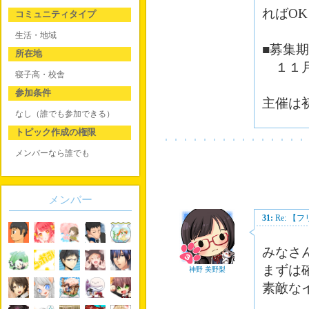
ればO
コミュニティタイプ
生活・地域
■募集
所在地
１１月
寝子高・校舎
参加条件
主催は
なし（誰でも参加できる）
トピック作成の権限
メンバーなら誰でも
メンバー
31:
Re: 
みなさ
まずは
神野 美野梨
素敵な