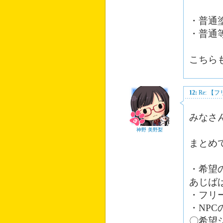
・普通
・普通
こちら
12:
Re: 
みなさ
神野 美野梨
まとめ
・希望
あじば
・フリ
・NP
〇希望