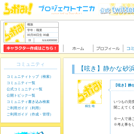
種族
学年：職業
00月00日生 00歳
AAA000000
コミュニティ
【呟き】静かな砂
コミュニティトップ（検索）
コミュニティ一覧
【呟き】静
公式コミュニティ一覧
公開トピック一覧
コミュニティ書き込み検索
いつもの見
桐生 唯
聞こえてく
ご利用ガイド（利用）
ご利用ガイド（作成・管理）
※一人で過
※考え事を