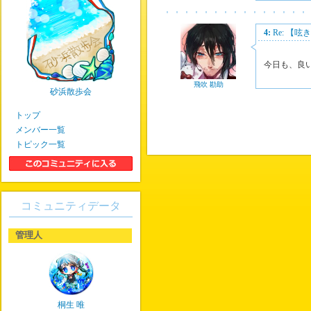
4:
Re: 【
今日も、良
飛吹 勘助
砂浜散歩会
トップ
メンバー一覧
トピック一覧
コミュニティデータ
管理人
桐生 唯