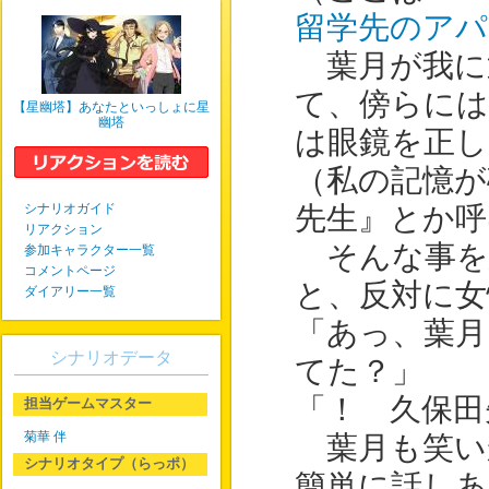
留学先のアパ
葉月が我に
て、傍らには
【星幽塔】あなたといっしょに星
幽塔
は眼鏡を正し
（私の記憶が
シナリオガイド
先生』とか呼
リアクション
そんな事を
参加キャラクター一覧
コメントページ
と、反対に女
ダイアリー一覧
「あっ、葉月
シナリオデータ
てた？」
「！ 久保田
担当ゲームマスター
菊華 伴
葉月も笑い
シナリオタイプ（らっポ）
簡単に話しあ