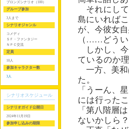
ブロンズシナリオ（100）
それにして
グループ参加
島にいれば
3人まで
シナリオジャンル
が、今彼女自
コメディ
（……どうい
ＳＦ・ファンタジー
ＮＰＣ交流
しかし、今
定員
ているのか理
10人
参加キャラクター数
一方、美和
3人
た。
「うーん、星
シナリオスケジュール
には行った
シナリオガイド公開日
「第八階層は
2024年11月19日
ないかしら
参加申し込みの期限