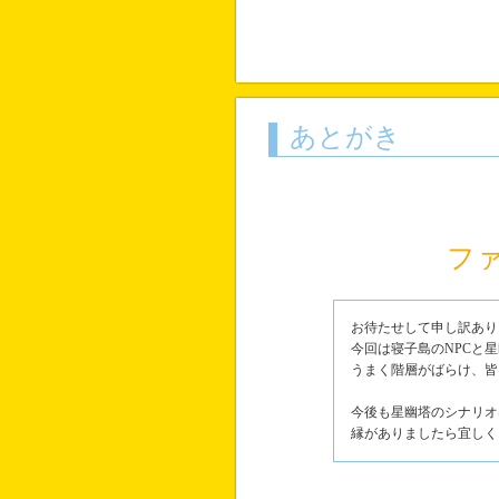
あとがき
フ
お待たせして申し訳あり
今回は寝子島のNPCと
うまく階層がばらけ、皆
今後も星幽塔のシナリオ
縁がありましたら宜しく