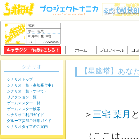
種族
学年：職業
00月00日生 00歳
AAA000000
シナリオ
【星幽塔】あな
シナリオトップ
シナリオ一覧（参加受付中）
シナリオ一覧（すべて）
リアクション一覧
ゲームマスター一覧
ゲームマスター検索
＞
三宅 葉月
シナリオご利用ガイド
グループ参加ご利用ガイド
シナリオタイプのご案内
（ここは……