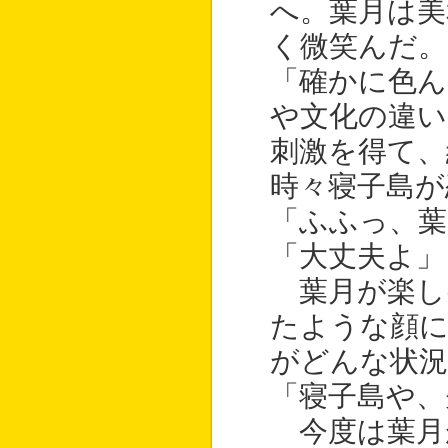
へ。葉月は美
く微笑んだ。
「確かに色ん
や文化の違い
刺激を得て、
時々寝子島が
「ふふっ、葉
「大丈夫よ」
葉月が楽し
たような顔
がどんな状
「寝子島や、
今度は葉月