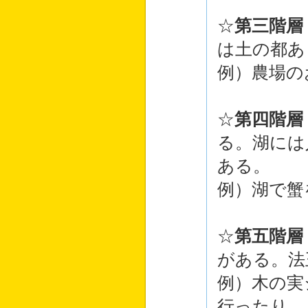
☆
第三階層
は土の都あ
例）農場の
☆
第四階層
る。湖には
ある。
例）湖で蟹
☆
第五階層
がある。法
例）木の実
行ったり