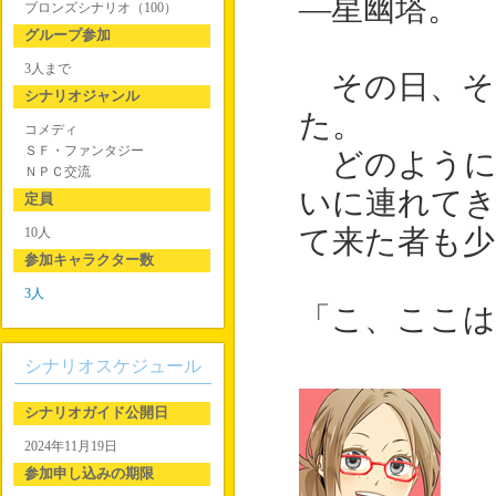
―星幽塔。
ブロンズシナリオ（100）
グループ参加
3人まで
その日、そ
シナリオジャンル
た。
コメディ
ＳＦ・ファンタジー
どのように
ＮＰＣ交流
いに連れてき
定員
10人
て来た者も
参加キャラクター数
3人
「こ、ここは
シナリオスケジュール
シナリオガイド公開日
2024年11月19日
参加申し込みの期限