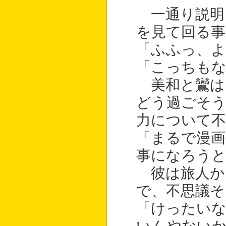
一通り説明
を見て回る事
「ふふっ、よ
「こっちも
美和と鸞は
どう過ごそ
力について不
「まるで漫画
事になろう
彼は旅人か
で、不思議そ
「けったい