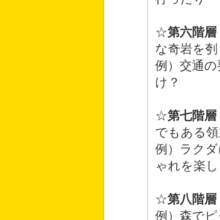
☆
第六階層
な奇岩を刳
例）交通の
け？
☆
第七階層
でもある領
例）ラクダ
ゃれを楽し
☆
第八階層
例）森でピ