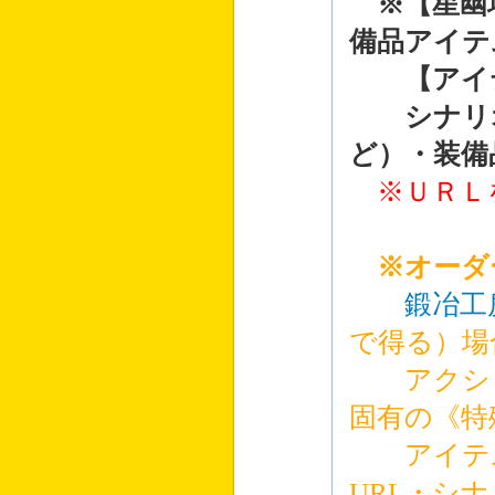
※【星幽
備品アイテ
【アイテ
シナリオ
ど）・装備
※ＵＲＬ
※オーダ
鍛冶工
で得る）場
アクショ
固有の《特
アイテム
URL・シ