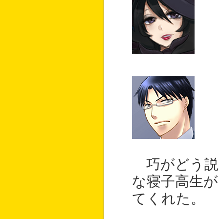
巧がどう説
な寝子高生が
てくれた。