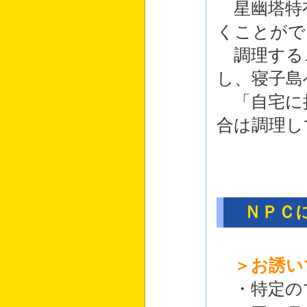
星幽塔特
くことがで
調理する
し、寝子島
「自宅に
合は調理し
ＮＰＣに
＞お誘い
・特定のマ