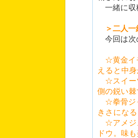
一緒に収
＞二人一
今回は次
☆黄金イ
えると中身
☆スイー
側の鋭い棘
☆拳骨ジ
きさになる
☆アメジ
ドウ。味も