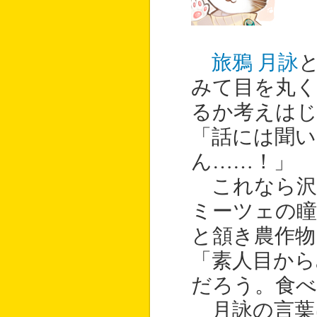
旅鴉 月詠
みて目を丸く
るか考えは
「話には聞
ん……！」
これなら沢
ミーツェの瞳
と頷き農作物
「素人目から
だろう。食
月詠の言葉