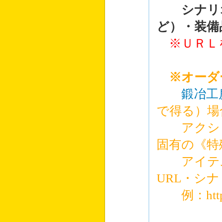
シナリオ
ど）・装備
※ＵＲＬ
※オーダ
鍛冶工
で得る）場
アクショ
固有の《特
アイテム
URL・シ
例：http://r