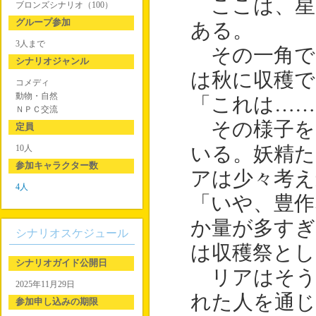
ここは、星
ブロンズシナリオ（100）
グループ参加
ある。
3人まで
その一角で
シナリオジャンル
は秋に収穫で
コメディ
動物・自然
「これは……
ＮＰＣ交流
その様子を
定員
10人
いる。妖精た
参加キャラクター数
アは少々考え
4人
「いや、豊
か量が多す
シナリオスケジュール
は収穫祭とし
シナリオガイド公開日
リアはそう
2025年11月29日
れた人を通じ
参加申し込みの期限