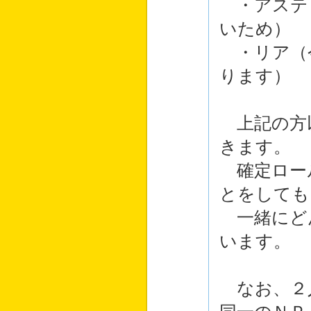
・アステ
いため）
・リア（
ります）
上記の方
きます。
確定ロール
とをしても
一緒にど
います。
なお、２