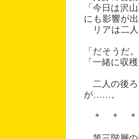
「今日は沢山
にも影響が
リアは二人
「だそうだ。
「一緒に収穫
二人の後ろ
が……。
＊ ＊ ＊
第三階層の