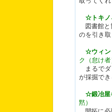
取ってくれ
☆トキノ
図書館と
のを引き取
☆ウィン
ク（怠け者
まるでダ
が採掘でき
☆鍛冶屋
黙）
開拓に必