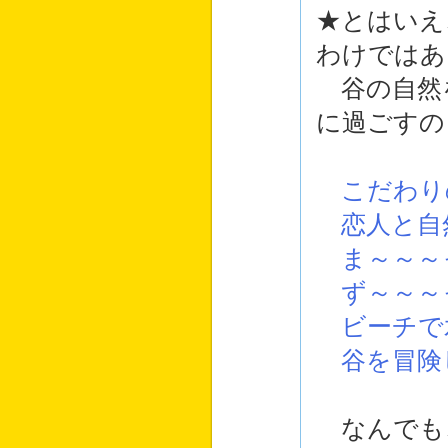
★とはいえ
わけではあ
谷の自然
に過ごすの
こだわり
恋人と自
ま～～～
ず～～～
ビーチで
谷を冒険
なんでも