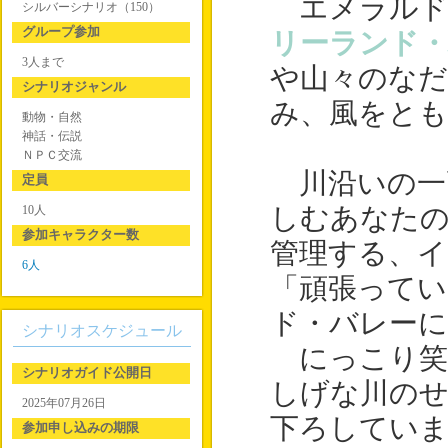
エメラルド
シルバーシナリオ（150）
グループ参加
リーランド・
3人まで
や山々のなだ
シナリオジャンル
み、風をと
動物・自然
神話・伝説
ＮＰＣ交流
川沿いの一
定員
10人
しむあなた
参加キャラクター数
管理する、イ
6人
「頑張ってい
ド・バレー
シナリオスケジュール
にっこり笑
シナリオガイド公開日
しげな川の
2025年07月26日
下ろしてい
参加申し込みの期限