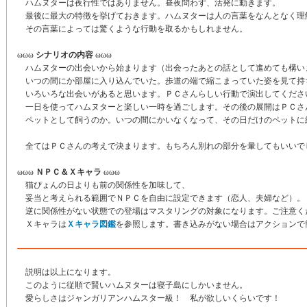
ハムヌターは夜行性ではありません。昼夜問わず、活発に動きます。
最後に最大の特徴を挙げておきます。ハムヌターは人の言葉をなんとなく理
その言葉によっては驚くような行動を取るかもしれません。
ωωω
シナリオの内容
ωωω
ハムヌターの出会いから始まります（出会ったあとの話として進めても構い
いつの間にか部屋に入り込んでいた。歩道の端で縮こまっていた姿を見て持
いろいろな出会いがあると思います。ＰＣさんらしい行動で演出してくださ
一日を使ってハムヌターと楽しい一時を過ごします。その後の展開はＰＣさ
ペットとして飼うのか。いつの間にかいなくなって、その日だけのペットに
全てはＰＣさんの考えで決まります。もちろん別れの部分を暈してもいいで
ωωω
ＮＰＣ＆Ｘキャラ
ωωω
猫ぴょんの日よりも前の関係性を加味して、
妥当と考えられる範囲でＮＰＣを自由に設定できます（恋人、夫婦など）。
逆に関係性がない状態での登場はマスタリングの対象になります。ご注意く
Ｘキャラは
Ｘキャラ図鑑
を参照します。書き込みがない場合はアクションで
説明は以上になります。
このように従順で賢いハムヌターは寝子島にしかいません。
愛らしさはジャンガリアンハムスター級！ 私が欲しいくらいです！