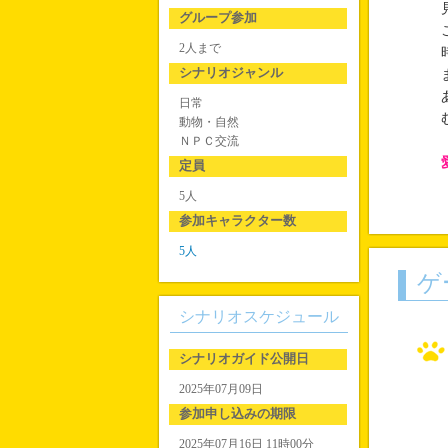
見
グループ参加
こ
2人まで
時
シナリオジャンル
ま
あ
日常
む
動物・自然
ＮＰＣ交流
定員
5人
参加キャラクター数
5人
ゲ
シナリオスケジュール
シナリオガイド公開日
2025年07月09日
参加申し込みの期限
2025年07月16日 11時00分