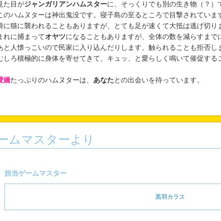
た目が
ジャンガリアンハムスター
に、そっくりでも別の生き物（？）
のハムヌターは神出鬼没です。寝子島の至るところで目撃されていま
に猫に襲われることもありますが、とても足が速くて大抵は逃げ切り
れに捕まって
オヤツ
になることもありますが、全体の数を減らすまで
と人懐っこいので民家に入り込んだりします。触られることも拒否し
しろ積極的に身体を寄せてきて、キュッ、と愛らしく鳴いて催促する
愛嬌
たっぷりのハムヌターは、
あなた
との出会いを待っています。
ームマスターより
担当ゲームマスター
黒羽カラス