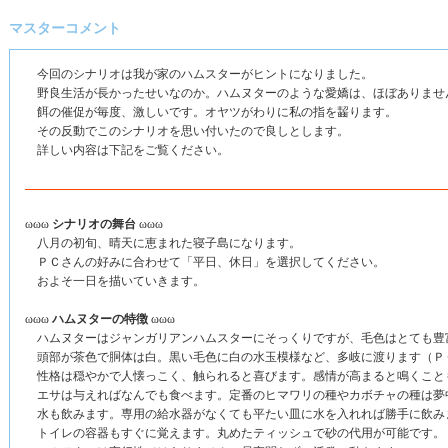
マスターコメント
今回のシナリオは我が家のハムスターがヒントになりました。
野良生活が長かったせいなのか。ハムヌターのような愛嬌は、ほぼありませ
餌の催促が毎度、激しいです。オヤツがわりに私の指を齧ります。
その反動でこのシナリオを思い付いたので良しとします。
詳しい内容は下記をご覧ください。
ωωω
シナリオの舞台
ωωω
八月の初旬、晴天に恵まれた寝子島になります。
ＰＣさんの好みに合わせて「平日、休日」を選択してください。
およそ一日を描いていきます。
ωωω
ハムヌターの特徴
ωωω
ハムヌターはジャンガリアンハムスターにそっくりですが、毛色はとても豊
頭部が茶色で胴体は白。黒い毛色に白の水玉模様など、多岐に渡ります（Ｐ
性格は穏やかで人懐っこく、触られると喜びます。感情が高まると鳴くこと
エサは与えればなんでも食べます。定番のヒマワリの種やカボチャの種は夢
水も飲みます。専用の給水器がなくても平たい皿に水を入れれば勝手に飲み
トイレの容器もすぐに覚えます。丸めたティッシュで砂の代用が可能です。