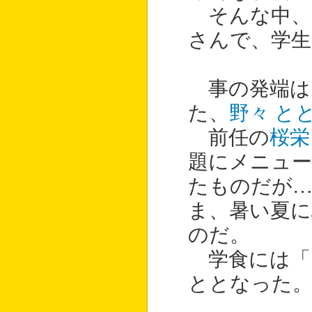
そんな中、
さんで、学
事の発端は
た、
野々 と
前任の
桜栄
題にメニュ
たものだが
ま、暑い夏に
のだ。
学食には「
ととなった