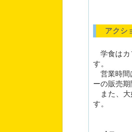
アクシ
学食はカ
す。
営業時間
ーの販売期
また、大
す。