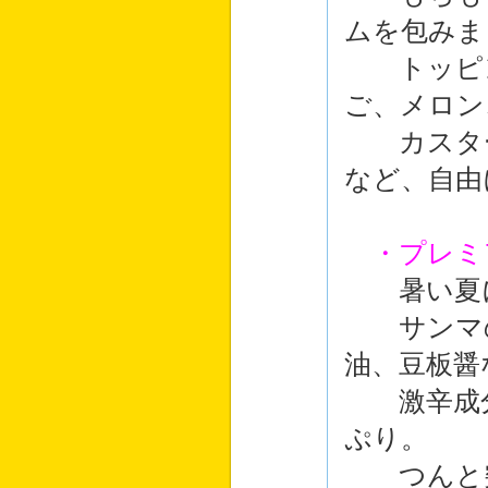
ムを包みま
トッピン
ご、メロン
カスター
など、自由
・プレミ
暑い夏に
サンマの
油、豆板醤
激辛成分
ぷり。
つんと突