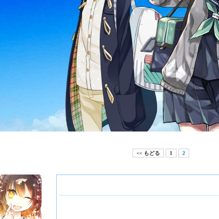
<< もどる
1
2