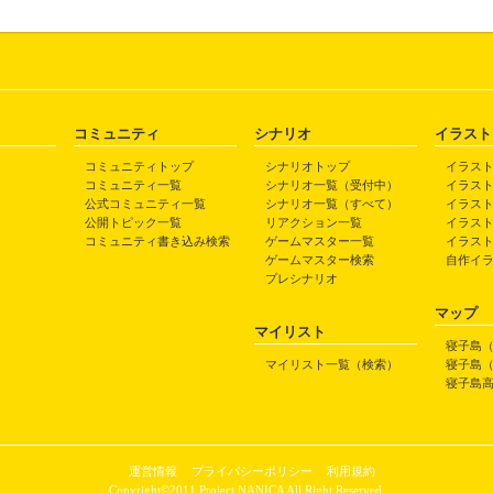
コミュニティ
シナリオ
イラスト
コミュニティトップ
シナリオトップ
イラス
コミュニティ一覧
シナリオ一覧（受付中）
イラス
公式コミュニティ一覧
シナリオ一覧（すべて）
イラス
公開トピック一覧
リアクション一覧
イラス
コミュニティ書き込み検索
ゲームマスター一覧
イラス
ゲームマスター検索
自作イ
プレシナリオ
マップ
マイリスト
寝子島
マイリスト一覧（検索）
寝子島
寝子島
運営情報
プライバシーポリシー
利用規約
Copyright©2011 Project NANICA All Right Reserved.