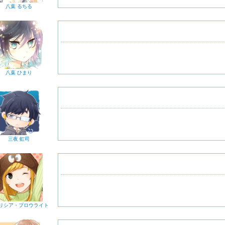
八葉 るちる
八葉 ひまり
三夜 虹司
リシア・プロウライト