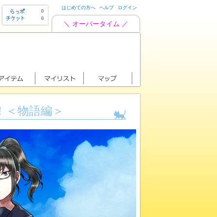
はじめての方へ
ヘルプ
ログイン
0
0
＼ オーバータイム ／
！＜物語編＞