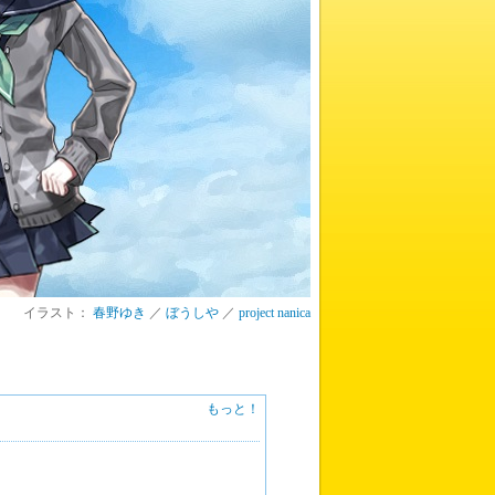
イラスト：
春野ゆき
／
ぼうしや
／
project nanica
もっと！