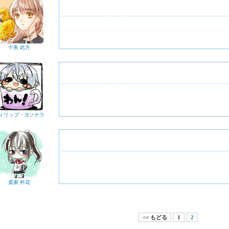
十朱 此方
ィリップ・ヨソナラ
貴家 衿花
<< もどる
1
2